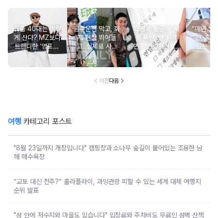
요즘 40대는 이렇
음주운전 막고, 화
13월의 월급이 '세
“매년 받
게 산다? MZ보다
재 현장 뛰어들
금 폭탄' 안 되려
진, 혹시
트렌디한 ‘영포티’
고..실제로 사람
면? '연말정산' 핵
있는 건
분석
구한 연예인 10
심 꿀팁 A to Z
요?” 10
이전
다음
여행
카테고리 포스트
"8월 23일까지 개장입니다" 캠핑장과 소나무 숲길이 붙어있는 조용한 남
해 해수욕장
“교토 대신 전주?” 홀라플라이, 과잉관광 피할 수 있는 세계 대체 여행지
순위 발표
"성 안에 저수지와 마을도 있습니다" 입장료와 주차비도 무료인 성벽 산책