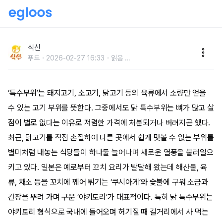
노릇노릇 쫄깃하고 고소한 닭꼬치 구이 맛집 5곳
식신
푸드
2026-02-27 16:33
읽음
...
‘특수부위’는 돼지고기, 소고기, 닭고기 등의 육류에서 소량만 얻을
수 있는 고기 부위를 뜻한다. 그중에서도 닭 특수부위는 뼈가 많고 살
점이 별로 없다는 이유로 저렴한 가격에 처분되거나 버려지곤 했다.
최근, 닭고기를 직접 손질하여 다른 곳에서 쉽게 맛볼 수 없는 부위를
별미처럼 내놓는 식당들이 하나둘 늘어나며 새로운 열풍을 불러일으
키고 있다. 일본은 예로부터 꼬치 요리가 발달해 왔는데 해산물, 육
류, 채소 등을 꼬치에 꿰어 튀기는 ‘쿠시아게’와 숯불에 구워 소금과
간장을 뿌려 가며 구운 ‘야키토리’가 대표적이다. 특히 닭 특수부위는
야키토리 형식으로 국내에 들어오며 허기질 때 길거리에서 사 먹는