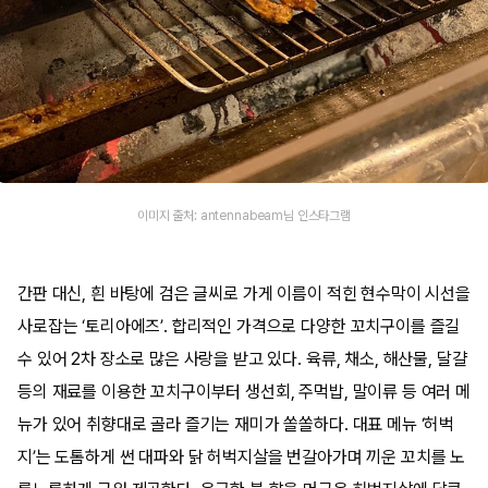
이미지 출처: antennabeam님 인스타그램
간판 대신, 흰 바탕에 검은 글씨로 가게 이름이 적힌 현수막이 시선을
사로잡는 ‘토리아에즈’. 합리적인 가격으로 다양한 꼬치구이를 즐길
수 있어 2차 장소로 많은 사랑을 받고 있다. 육류, 채소, 해산물, 달걀
등의 재료를 이용한 꼬치구이부터 생선회, 주먹밥, 말이류 등 여러 메
뉴가 있어 취향대로 골라 즐기는 재미가 쏠쏠하다. 대표 메뉴 ‘허벅
지’는 도톰하게 썬 대파와 닭 허벅지살을 번갈아가며 끼운 꼬치를 노