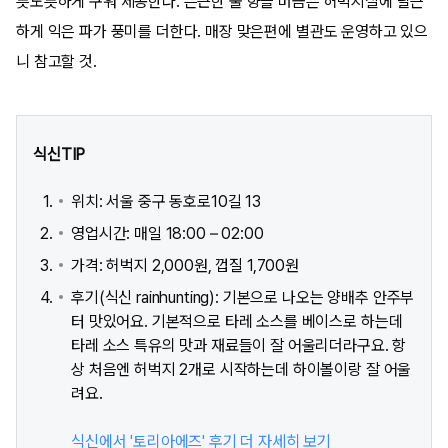
릇노릇하게 구워 제공한다. 은근한 불 향을 머금은 허벅지살에 달큰
하게 익은 파가 풍미를 더한다. 매장 맞은편에 별관도 운영하고 있으
니 참고할 것.
식신TIP
위치: 서울 중구 동호로10길 13
영업시간: 매일 18:00 – 02:00
가격: 허벅지 2,000원, 껍질 1,700원
후기(식신 rainhunting): 기본으로 나오는 양배추 안주부
터 맛있어요. 기본적으로 타레 소스를 베이스로 하는데
타레 소스 특유의 맛과 재료들이 잘 어울리더라구요. 항
상 처음엔 허벅지 2개로 시작하는데 하이볼이랑 잘 어울
려요.
식신에서 '토리아에즈' 후기 더 자세히 보기