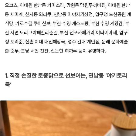
요코쵸, 이태원 한남동 카미소리, 망원동 망원두꺼비집, 이태원 한남
동 세미계, 신사동 와라쿠, 연남동 미야자키상점, 압구정 도산공원 계
식당, 가로수길 쿠이신보, 부산 수영 계스토랑, 부산 수영 계양간, 부
산 서면 토리고야패밀리춘일, 부산 전포카페거리 야타이미세, 압구
정 토리준, 신촌 이대 대전해장국, 성수 건대 계탄집, 문래 문화예술
촌 준무, 분당 서현 잔잔, 신논현 히까루 등이 유명하다.
1. 직접 손질한 토종닭으로 선보이는, 연남동 ‘야키토리
묵’