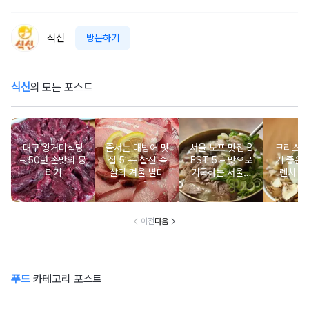
식신
방문하기
식신
의 모든 포스트
대구 왕거미식당
줄서는 대방어 맛
서울 노포 맛집 B
크리스마
– 50년 손맛의 뭉
집 5 ― 찰진 속
EST 5 – 맛으로
기 좋은 
티기
살의 겨울 별미
기록하는 서울의
렌치 BE
시간
이전
다음
푸드
카테고리 포스트