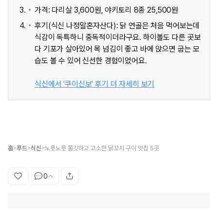
가격: 다리살 3,600원, 야키토리 8종 25,500원
후기(식신 나정말혼자산다): 닭 연골은 처음 먹어보는데
식감이 독특하니 중독적이더라구요. 하이볼도 다른 곳보
다 기포가 살아있어 목 넘김이 좋고 바에 앉으면 굽는 모
습도 볼 수 있어 신선한 경험이었어요.
식신에서 '쿠이신보' 후기 더 자세히 보기
홈
푸드
식신
노릇노릇 쫄깃하고 고소한 닭꼬치 구이 맛집 5곳
>
>
>
0