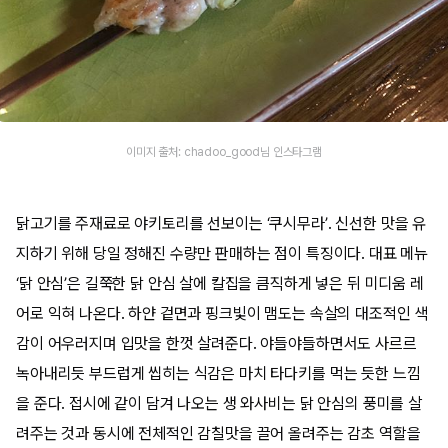
이미지 출처: chadoo_good님 인스타그램
닭고기를 주재료로 야키토리를 선보이는 ‘쿠시무라’. 신선한 맛을 유
지하기 위해 당일 정해진 수량만 판매하는 점이 특징이다. 대표 메뉴
‘닭 안심’은 길쭉한 닭 안심 살에 칼집을 큼직하게 넣은 뒤 미디움 레
어로 익혀 나온다. 하얀 겉면과 핑크빛이 맴도는 속살의 대조적인 색
감이 어우러지며 입맛을 한껏 살려준다. 야들야들하면서도 사르르
녹아내리듯 부드럽게 씹히는 식감은 마치 타다키를 먹는 듯한 느낌
을 준다. 접시에 같이 담겨 나오는 생 와사비는 닭 안심의 풍미를 살
려주는 것과 동시에 전체적인 감칠맛을 끌어 올려주는 감초 역할을