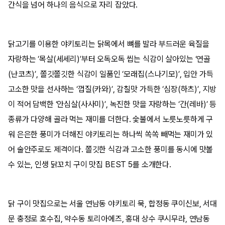
간식을 넘어 하나의 음식으로 자리 잡았다.
닭고기를 이용한 야키토리는 닭목에서 뼈를 발라 부드러운 육질을
자랑하는 ‘목살(세세리)’부터 오독오독 씹는 식감이 살아있는 ‘연골
(난코츠)’, 쫄깃쫄깃한 식감이 일품인 ‘모래집(스나기모)’, 입안 가득
고소한 맛을 선사하는 ‘껍질(카와)’, 감칠맛 가득한 ‘심장(하츠)’, 지방
이 적어 담백한 ‘안심살(사사미)’, 녹진한 맛을 자랑하는 ‘간(레바)’ 등
종류가 다양해 골라 먹는 재미를 더한다. 숯불에서 노릇노릇하게 구
워 은은한 풍미가 더해진 야키토리는 하나씩 쏙쏙 빼먹는 재미가 있
어 술안주로도 제격이다. 쫄깃한 식감과 고소한 풍미를 동시에 맛볼
수 있는, 인생 닭꼬치 구이 맛집 BEST 5를 소개한다.
닭 구이 맛집으로는 서울 연남동 야키토리 묵, 합정동 쿠이신보, 서대
문 충정로 호수집, 약수동 토리아에즈, 홍대 상수 쿠시무라, 연남동