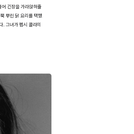
더불어 긴장을 가라앉혀줄
뿍 뿌린 닭 요리를 택했
다. 그녀가 펩시 콜라의