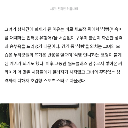
사진: 온라인 커뮤니티
그녀가 삽시간에 화제가 된 이유는 바로 세트장 위에서 '식빵(비속어
를 대체하는 인터넷 유행어)'을 서슴없이 구우며 불같이 화끈한 성격
과 승부욕을 드러냈기 때문이다. 경기 중 '식빵'을 외치는 그녀의 모
습은 누리꾼들의 뜨거운 반응을 얻으며 '식빵 언니'라는 별명이 붙게
된 계기가 되기도 했다. 이후 그동안 월드클래스 선수로서 쌓아온 커
리어가 더 많은 사람들에게 알려지기 시작했고 그녀의 꾸밈없는 성
격까지 더해져 호감형 스포츠 스타로 떠올랐다.