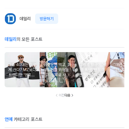
데일리
방문하기
데일리
의 모든 포스트
요즘 40대는 이렇
음주운전 막고, 화
13월의 월급이 '세
“매년 받
게 산다? MZ보다
재 현장 뛰어들
금 폭탄' 안 되려
진, 혹시
트렌디한 ‘영포티’
고..실제로 사람
면? '연말정산' 핵
있는 건
분석
구한 연예인 10
심 꿀팁 A to Z
요?” 10
이전
다음
연예
카테고리 포스트