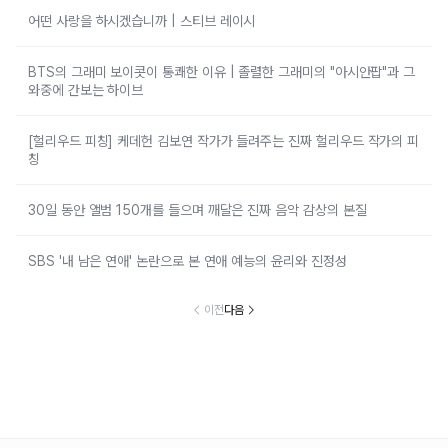
어떤 사랑을 하시겠습니까 | 스티브 레이시
BTS의 그래미 보이콧이 통쾌한 이유 | 졸렬한 그래미의 "아시안팝"과 그
와중에 간보는 하이브
[헐리우드 피칭] 케데헌 김보연 작가가 들려주는 진짜 헐리우드 작가의 피
칭
30일 동안 앨범 150개를 들으며 깨달은 진짜 음악 감상의 본질
SBS '내 남은 연애' 논란으로 본 연애 예능의 윤리와 진정성
이전
다음