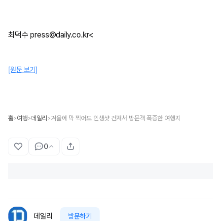
최덕수 press@daily.co.kr<
[원문 보기]
홈
여행
데일리
겨울에 막 찍어도 인생샷 건져서 방문객 폭증한 여행지
>
>
>
0
데일리
방문하기