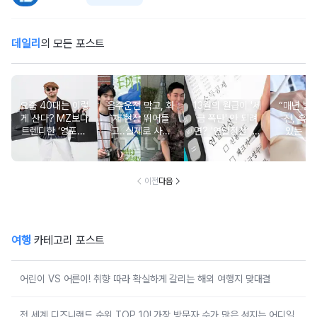
데일리
의 모든 포스트
요즘 40대는 이렇
음주운전 막고, 화
13월의 월급이 '세
“매년 받
게 산다? MZ보다
재 현장 뛰어들
금 폭탄' 안 되려
진, 혹시
트렌디한 ‘영포티’
고..실제로 사람
면? '연말정산' 핵
있는 건
분석
구한 연예인 10
심 꿀팁 A to Z
요?” 10
이전
다음
여행
카테고리 포스트
어린이 VS 어른이! 취향 따라 확실하게 갈리는 해외 여행지 맞대결
전 세계 디즈니랜드 순위 TOP 10! 가장 방문자 수가 많은 성지는 어디일