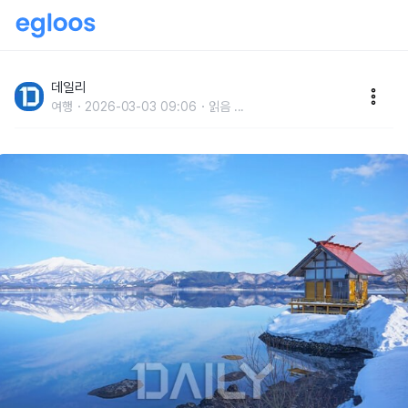
겨울에 막 찍어도 인생샷 건져서 방문객 폭증한 여행지
데일리
여행
2026-03-03 09:06
읽음
...