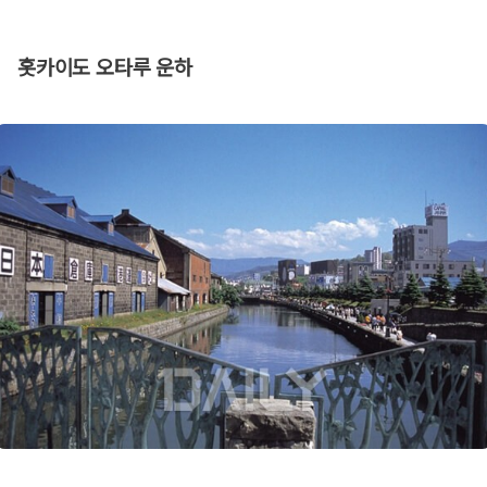
홋카이도 오타루 운하