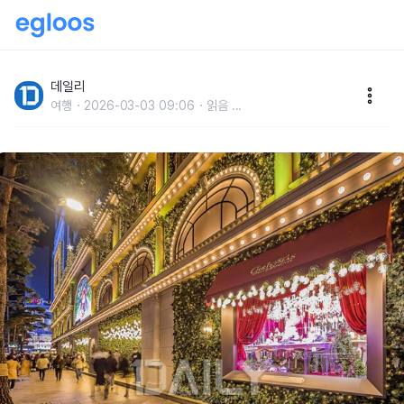
겨울만 되면 추워도 사진 찍으려고 줄 서는 예쁜 곳
데일리
여행
2026-03-03 09:06
읽음
...