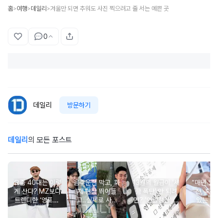
홈
여행
데일리
겨울만 되면 추워도 사진 찍으려고 줄 서는 예쁜 곳
>
>
>
0
데일리
방문하기
데일리
의 모든 포스트
요즘 40대는 이렇
음주운전 막고, 화
13월의 월급이 '세
“매년 받
게 산다? MZ보다
재 현장 뛰어들
금 폭탄' 안 되려
진, 혹시
트렌디한 ‘영포티’
고..실제로 사람
면? '연말정산' 핵
있는 건
분석
구한 연예인 10
심 꿀팁 A to Z
요?” 10