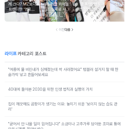
게 산다? MZ보다
재 현장 뛰어들
금 폭탄' 안 되려
진, 혹시
트렌디한 ‘영포티’
고..실제로 사람
면? '연말정산' 핵
있는 건
분석
구한 연예인 10
심 꿀팁 A to Z
요?” 10
이전
다음
라이프
카테고리 포스트
"여름에 물 비린내가 심해졌는데 싹 사라졌어요" 텀블러 설거지 할 때 한
숟가락 넣고 흔들어보세요
40대에 돌아본 2030을 위한 인생 법칙과 실행의 가치
집이 깨끗해도 곰팡이가 생기는 이유: 놓치기 쉬운 '보이지 않는 습도 관
리'
"굳어서 안 나올 일이 없어집니다" 소금이나 고추가루 담아둔 조미료 통에