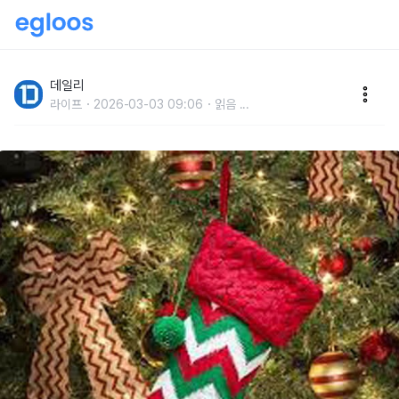
10명 중 9명은 몰랐던 크리스마스에 대한 '신기한' 사실
데일리
라이프
2026-03-03 09:06
읽음
...