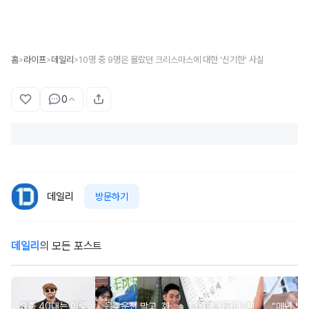
홈
라이프
데일리
10명 중 9명은 몰랐던 크리스마스에 대한 '신기한' 사실
>
>
>
0
데일리
방문하기
데일리
의 모든 포스트
요즘 40대는 이렇
음주운전 막고, 화
13월의 월급이 '세
“매년 받