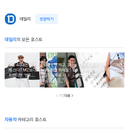
데일리
방문하기
데일리
의 모든 포스트
요즘 40대는 이렇
음주운전 막고, 화
13월의 월급이 '세
“매년 받
게 산다? MZ보다
재 현장 뛰어들
금 폭탄' 안 되려
진, 혹시
트렌디한 ‘영포티’
고..실제로 사람
면? '연말정산' 핵
있는 건
분석
구한 연예인 10
심 꿀팁 A to Z
요?” 10
이전
다음
자동차
카테고리 포스트