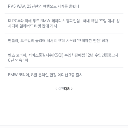
PV5 WAV, 23년만의 여행으로 세계를 울렸다
KLPGA와 화해 무드 BMW 레이디스 챔피언십…국내 유일 ‘드림 매치’ 성
사되며 얼리버드 티켓 판매 개시
벤틀리, 토르칼의 몰입형 럭셔리 경험 시스템 ‘큐레이션 엔진’ 공개
벤츠 코리아, 서비스품질지수(KSQI) 수입차판매점 12년·수입인증중고차
6년 연속 1위
BMW 코리아, 8월 온라인 한정 에디션 3종 출시
이전
다음