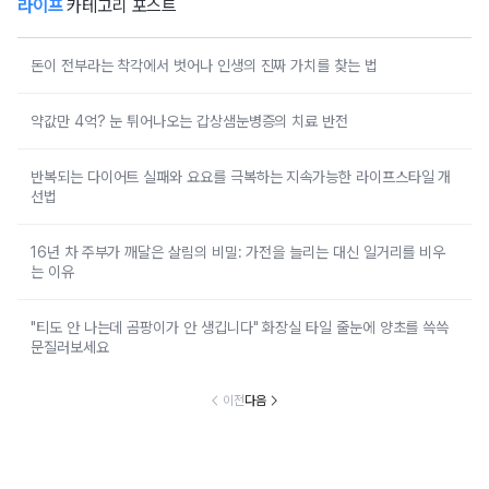
라이프
카테고리 포스트
돈이 전부라는 착각에서 벗어나 인생의 진짜 가치를 찾는 법
약값만 4억? 눈 튀어나오는 갑상샘눈병증의 치료 반전
반복되는 다이어트 실패와 요요를 극복하는 지속가능한 라이프스타일 개
선법
16년 차 주부가 깨달은 살림의 비밀: 가전을 늘리는 대신 일거리를 비우
는 이유
"티도 안 나는데 곰팡이가 안 생깁니다" 화장실 타일 줄눈에 양초를 쓱쓱
문질러보세요
이전
다음