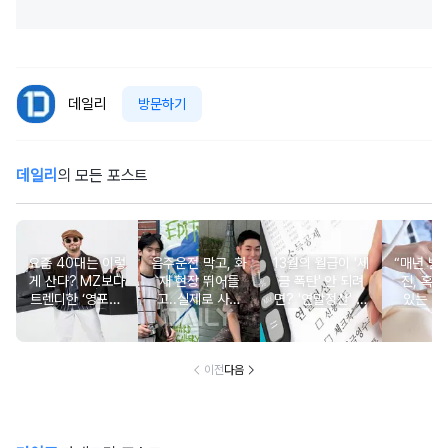
데일리
방문하기
데일리
의 모든 포스트
요즘 40대는 이렇
음주운전 막고, 화
13월의 월급이 '세
“매년 받
게 산다? MZ보다
재 현장 뛰어들
금 폭탄' 안 되려
진, 혹시
트렌디한 ‘영포티’
고..실제로 사람
면? '연말정산' 핵
있는 건
분석
구한 연예인 10
심 꿀팁 A to Z
요?” 10
이전
다음