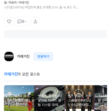
홈
자동차
카매거진
>
>
[리얼드라이브] 픽업트럭 품은 초대형 SUV, 올-뉴 포드 익스페디션
>
0
카매거진
방문하기
카매거진
의 모든 포스트
KLPGA와 화해
벤틀리, 토르칼의
벤츠 코리아, 서비
BMW 코
무드 BMW 레이
몰입형 럭셔리 경
스품질지수(KSQ
월 온라인
디스 챔피언십…
험 시스템 ‘큐레이
I) 수입차판매점 1
디션 3
국내 유일 ‘드림
션 엔진’ 공개
2년·수입인증중고