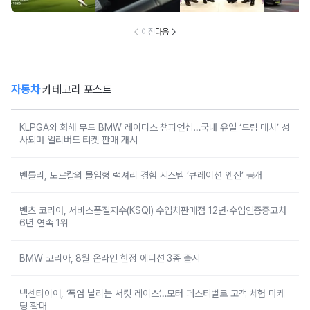
매치’ 성사되며 얼
차 6년 연속 1위
리버드 티켓 판매
개시
이전
다음
자동차
카테고리 포스트
KLPGA와 화해 무드 BMW 레이디스 챔피언십…국내 유일 ‘드림 매치’ 성
사되며 얼리버드 티켓 판매 개시
벤틀리, 토르칼의 몰입형 럭셔리 경험 시스템 ‘큐레이션 엔진’ 공개
벤츠 코리아, 서비스품질지수(KSQI) 수입차판매점 12년·수입인증중고차
6년 연속 1위
BMW 코리아, 8월 온라인 한정 에디션 3종 출시
넥센타이어, ‘폭염 날리는 서킷 레이스’…모터 페스티벌로 고객 체험 마케
팅 확대