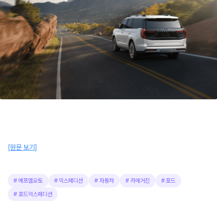
[원문 보기]
#
에프엘오토
#
익스페디션
#
자동차
#
카매거진
#
포드
#
포드익스페디션