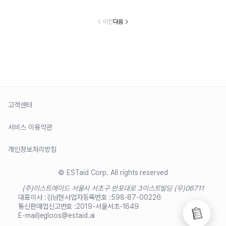
이전
다음
고객센터
서비스 이용약관
개인정보처리방침
© ESTaid Corp. All rights reserved
(주)이스트에이드 서울시 서초구 반포대로 3
이스트빌딩 (우)06711
대표이사 :
김남현
사업자등록번호 :
598-87-00226
통신판매업신고번호 :
2019-서울서초-1649
E-mail)
egloos@estaid.ai