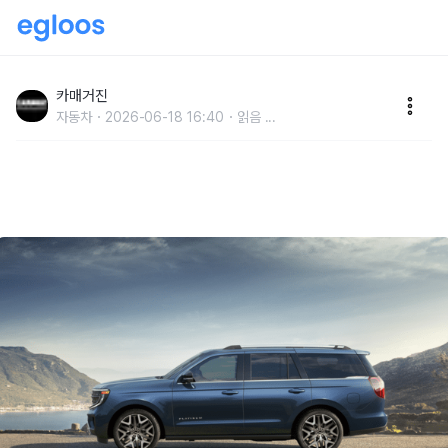
[리얼드라이브] 픽업트럭 품은 초대형 SUV, 올-뉴 포
드 익스페디션
카매거진
자동차
2026-06-18 16:40
읽음
...