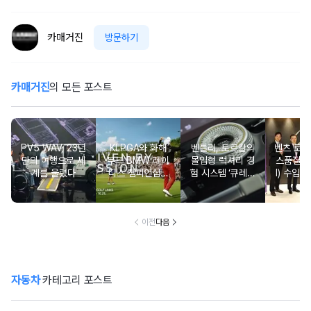
카매거진
방문하기
카매거진
의 모든 포스트
PV5 WAV, 23년
KLPGA와 화해
벤틀리, 토르칼의
벤츠 코리
만의 여행으로 세
무드 BMW 레이
몰입형 럭셔리 경
스품질지
계를 울렸다
디스 챔피언십…
험 시스템 ‘큐레이
I) 수입차
국내 유일 ‘드림
션 엔진’ 공개
2년·수
매치’ 성사되며 얼
차 6년 
리버드 티켓 판매
개시
이전
다음
자동차
카테고리 포스트