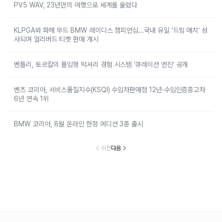
PV5 WAV, 23년만의 여행으로 세계를 울렸다
KLPGA와 화해 무드 BMW 레이디스 챔피언십…국내 유일 ‘드림 매치’ 성
사되며 얼리버드 티켓 판매 개시
벤틀리, 토르칼의 몰입형 럭셔리 경험 시스템 ‘큐레이션 엔진’ 공개
벤츠 코리아, 서비스품질지수(KSQI) 수입차판매점 12년·수입인증중고차
6년 연속 1위
BMW 코리아, 8월 온라인 한정 에디션 3종 출시
이전
다음