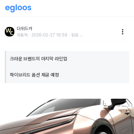
"꼭 타보고 싶어요" 페라리 닮은 토요타 SUV 등장에 소
비자 기대감 '폭주'
더위드카
자동차
2026-02-27 16:59
읽음
...
크라운 브랜드의 마지막 라인업
하이브리드 옵션 제공 예정