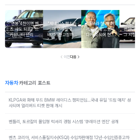
"연봉 4천이면 벤
"제네시스 뺨치는
"깐부라 한 게 어
“쏘나타
츠 사도 되죠?"…
데 연비는 2
제 같은데"…엔비
변한다고
커뮤니티 난리 난
배?"...잔고장까지
디아 소식에 현대
그 시절 
'현실적 수입차' 보
없는 신차에 '이럴
차 '초위기 상황'
고 소식에
니
수가'
오너들 
이전
다음
자동차
카테고리 포스트
KLPGA와 화해 무드 BMW 레이디스 챔피언십…국내 유일 ‘드림 매치’ 성
사되며 얼리버드 티켓 판매 개시
벤틀리, 토르칼의 몰입형 럭셔리 경험 시스템 ‘큐레이션 엔진’ 공개
벤츠 코리아, 서비스품질지수(KSQI) 수입차판매점 12년·수입인증중고차