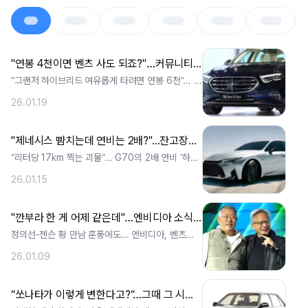
"연봉 4천이면 벤츠 사도 되죠?"…커뮤니티 난리 난 '현실적 수입차' 보니
“그랜저 하이브리드 여유롭게 타려면 연봉 6천”… 무
리한 신차는 ‘카푸어’ 지름길 월 10. ..
26.01.19
"제네시스 뺨치는데 연비는 2배?"...잔고장까지 없는 신차에 '이럴 수가'
“리터당 17km 찍는 괴물”… G70의 2배 연비 ‘하이
브리드 원조’ 위엄 13년간 다듬. ..
26.01.15
"깐부라 한 게 어제 같은데"…엔비디아 소식에 현대차 '초위기 상황'
정의선-젠슨 황 만남 훈풍에도… 엔비디아, 벤츠와
‘플레이어’ 행보 “칩만 받는 줄”… 엔. ..
26.01.09
“쏘나타가 이렇게 변한다고?”…그때 그 시절 디자인 예고 소식에, 예비 오너들 ‘깜짝’