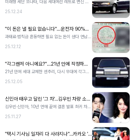
미래형 세단 쏘나타, 다음 세대에선 레트로 변신 가
능성 SUV 시대에도 국내서 꾸준히 팔리. ..
25.12.24
"이 돈은 낼 필요 없습니다"…운전자 90%가 몰라서 그냥 내는 과태료
과태료·범칙금 혼동하면 필요 없는 돈이 샌다 연납했
는데 또 고지서… 자동차세 중복 부과 주. ..
25.12.12
"각그랜저 아니에요?"…21년 만에 작정하고 풀체인지, 변화된 실내 모습 보니 '미쳤다'
21년 만에 세대 교체한 센추리, 다시 무대에 각그랜
저로 이어진 일본 쇼퍼 세단 전통 재조. ..
25.12.05
신민아 태우고 달린 '그 차'...김우빈 차량 소유 목록 보니 "이게 다 얼마야"
김우빈·신민아, 10년 연애 끝에 결혼 발표 희귀 차
즐겨온 김우빈의 자동차 취향 재조명 . ..
25.11.27
"택시 기사님 일자리 다 사라지나"...카카오 '초강수'에 은퇴 준비하던 5060 '발칵'