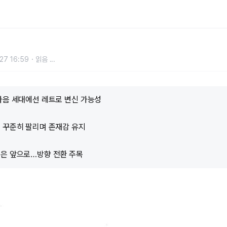
자인 예고 소식에, 예비 오너들 ‘깜
27 16:59
읽음
...
다음 세대에선 레트로 변신 가능성
 꾸준히 팔리며 존재감 유지
험은 앞으로…방향 전환 주목