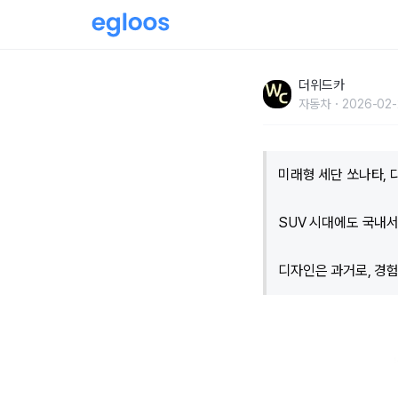
“쏘나타가 이렇게 변한다고?”…그때 그 시절 디
더위드카
짝’
자동차
2026-02-
미래형 세단 쏘나타, 
SUV 시대에도 국내서
디자인은 과거로, 경