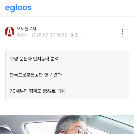
"아버님 운전 괜찮으세요?"... 고령 운전자 사고 비중 전
체 21.6%, '이 나이'부터 인지능력 '뚝'
오토놀로지
자동차
2026-02-27 16:52
읽음
...
고령 운전자 인지능력 분석
한국도로교통공단 연구 결과
70세부터 정확도 55%로 급감