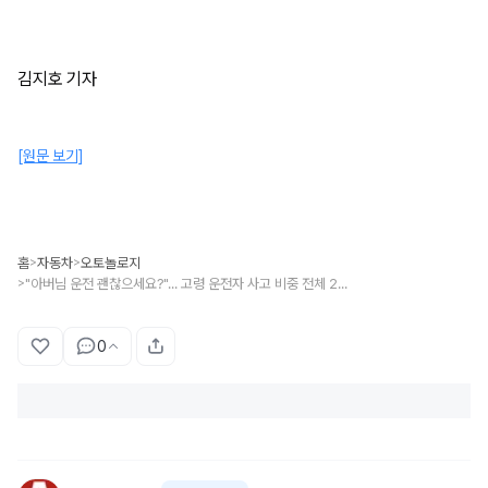
김지호 기자
[원문 보기]
홈
자동차
오토놀로지
>
>
"아버님 운전 괜찮으세요?"... 고령 운전자 사고 비중 전체 21.6%, '이 나이'부터 인지능력 '뚝'
>
0