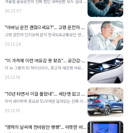
겨울철 졸음운전의 진짜 범인 내부순환 모드 실내 이
산화탄소 농도 높여 한두시간 마다 외기순. ..
26.01.07
"아버님 운전 괜찮으세요?"... 고령 운전자 사고 비중 전체 21.6%, '이 나이'부터 인지능력 '뚝'
고령 운전자 인지능력 분석 한국도로교통공단 연구
결과 70세부터 정확도 55%로 급감 20. ..
25.12.24
“이 가격에 이런 여유감 못 찾죠”... 공간감·가성비·연비까지 모두 잡은 1천만 원대 '세단'
더 뉴 그랜저 IG 하이브리드, 중고차 재조명 여유있
는 실내 공간과 16. 2 km/L 연비. ..
25.12.19
"10년 타면서 이걸 몰랐네"… 세단엔 없고 SUV에만 있는 '이것'에 숨겨진 비밀
리어 와이퍼에 중요성 SUV에만 달려있는 진짜 이유
눈비가 섞여 내리는 겨울철 고속도로를 . ..
25.12.16
"영하의 날씨에 찬바람만 쌩쌩"... 따뜻한 바람 안 나오는 자동차 히터의 문제는 '이것'