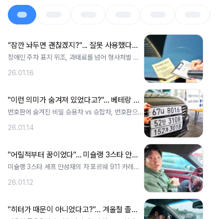
“잠깐 놔두면 괜찮겠지?”... 잘못 사용했다가 210만 원 과태료에 형사처벌까지 받는 '이것'
장애인 주차 표지 위조, 과태료를 넘어 형사처벌 반
복되는 위조 사례에 처벌 강화 논란 편의. ..
26.01.16
"이런 의미가 숨겨져 있었다고?"... 베테랑 운전자들도 잘 모르는 '번호판'에 진실
번호판에 숨겨진 비밀 승용차 vs 승합차, 번호판으로
구분하는 법 숫자 하나 차이로 생기는. ..
26.01.14
"어릴적부터 꿈이었다"... 미슐랭 3스타 안성재 셰프가 선택한 2억 원대 '드림카'의 정체는?
미슐랭 3스타 셰프 안성재의 차 포르쉐 911 카레라
S 그가 2억원 대 이 차를 타는 이. ..
26.01.12
"히터가 때문이 아니었다고?"... 겨울철 졸음운전의 원인, 운전자들이 잘 못 쓰는 '이 버튼'