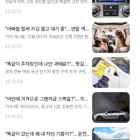
자동차 히터 고장 증상별 원인과 해결책 고장 방치했
다간 앞유리 시야도 잃어 영하 10도를 . ..
25.12.15
"아빠들 벌써 지갑 열고 대기 중"... 연말 역대급 할인에 '3천만 원대'까지 떨어진 국산 패밀리카
기아 카니발, 12월 마지막 프로모션 진행 3천만 원대
로 구매 가능한 완벽한 패밀리카 디젤. ..
25.12.13
“똑같이 주차장인데 나만 과태료?"... 헷갈리는 '주차 구역', 과태료 피하려면 알아야 하는 '이것'
경차 전용·여성 우선·전기차 충전 구역 주차 구역, 기
초 법령부터 과태료 구조까지 완벽 정. ..
25.12.04
“아반떼 가격으로 그랜저급 스펙을?”… 가격·공간·연비 다 잡은 '2천만 원대' 국산 세단
기아 K8 하이브리드, 중고차 시장 조용한 강자 그랜
저보다 넓은 공간과 뛰어난 연비 국산차. ..
25.12.03
“똑같이 갔는데 왜 내 차만 기름이?”… 운전자 대부분이 모르는 연비 지키는 ‘황금 속도’