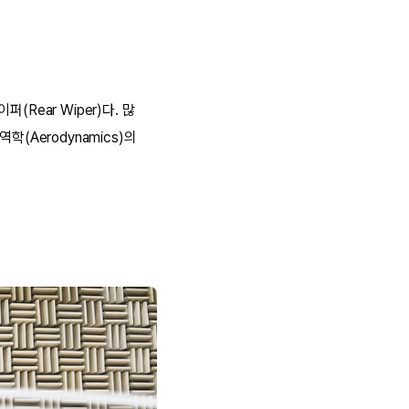
Rear Wiper)다. 많
(Aerodynamics)의