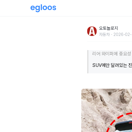
"10년 타면서 이걸 몰랐네"… 세단엔 없고 SU
오토놀로지
자동차
2026-02-
리어 와이퍼에 중요성
SUV에만 달려있는 