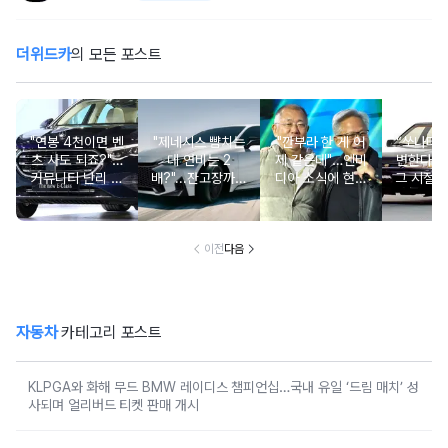
더위드카
의 모든 포스트
"연봉 4천이면 벤
"제네시스 뺨치는
"깐부라 한 게 어
“쏘나타
츠 사도 되죠?"…
데 연비는 2
제 같은데"…엔비
변한다고
커뮤니티 난리 난
배?"...잔고장까지
디아 소식에 현대
그 시절 
'현실적 수입차' 보
없는 신차에 '이럴
차 '초위기 상황'
고 소식에
니
수가'
오너들 
이전
다음
자동차
카테고리 포스트
KLPGA와 화해 무드 BMW 레이디스 챔피언십…국내 유일 ‘드림 매치’ 성
사되며 얼리버드 티켓 판매 개시