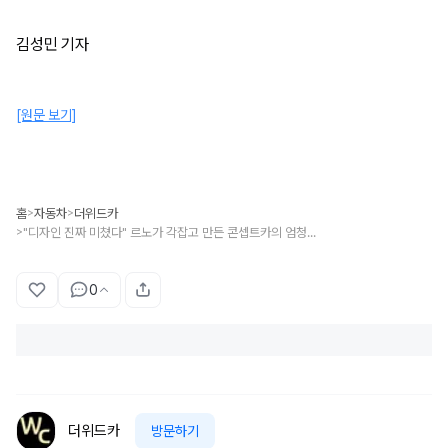
김성민 기자
[원문 보기]
홈
자동차
더위드카
>
>
"디자인 진짜 미쳤다" 르노가 각잡고 만든 콘셉트카의 엄청난 디자인
>
0
더위드카
방문하기