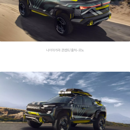
나이아가라 콘셉트/출처-르노