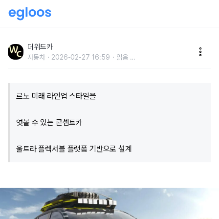
"디자인 진짜 미쳤다" 르노가 각잡고 만든 콘셉트카의 엄
청난 디자인
더위드카
자동차
2026-02-27 16:59
읽음
...
르노 미래 라인업 스타일을
엿볼 수 있는 콘셉트카
울트라 플렉서블 플랫폼 기반으로 설계