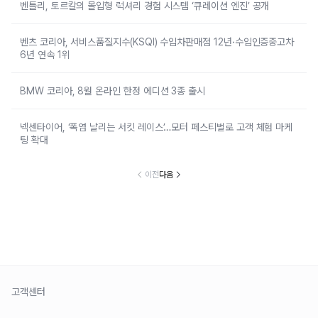
벤틀리, 토르칼의 몰입형 럭셔리 경험 시스템 ‘큐레이션 엔진’ 공개
벤츠 코리아, 서비스품질지수(KSQI) 수입차판매점 12년·수입인증중고차
6년 연속 1위
BMW 코리아, 8월 온라인 한정 에디션 3종 출시
넥센타이어, ‘폭염 날리는 서킷 레이스’…모터 페스티벌로 고객 체험 마케
팅 확대
이전
다음
고객센터