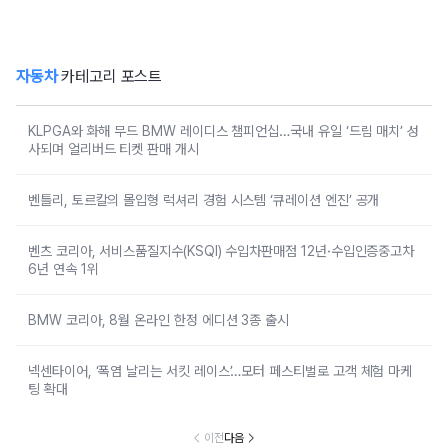
자동차
카테고리 포스트
KLPGA와 화해 무드 BMW 레이디스 챔피언십…국내 유일 ‘드림 매치’ 성
사되며 얼리버드 티켓 판매 개시
벤틀리, 토르칼의 몰입형 럭셔리 경험 시스템 ‘큐레이션 엔진’ 공개
벤츠 코리아, 서비스품질지수(KSQI) 수입차판매점 12년·수입인증중고차
6년 연속 1위
BMW 코리아, 8월 온라인 한정 에디션 3종 출시
넥센타이어, ‘폭염 날리는 서킷 레이스’…모터 페스티벌로 고객 체험 마케
팅 확대
이전
다음