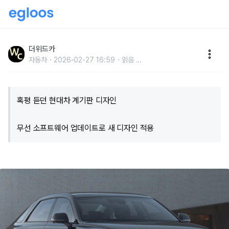
"이거는 환골탈태 수준.." 현대차 계기판, 드디어 거국적
선택 내렸다
더위드카
자동차
2026-02-27 16:59
읽음
...
혹평 듣던 현대차 계기판 디자인
무선 소프트웨어 업데이트로 새 디자인 적용