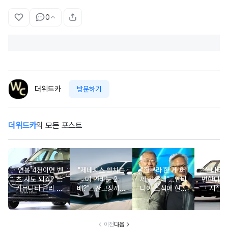
0
더위드카
방문하기
더위드카
의 모든 포스트
"연봉 4천이면 벤
"제네시스 뺨치는
"깐부라 한 게 어
“쏘나타
츠 사도 되죠?"…
데 연비는 2
제 같은데"…엔비
변한다고
커뮤니티 난리 난
배?"...잔고장까지
디아 소식에 현대
그 시절 
'현실적 수입차' 보
없는 신차에 '이럴
차 '초위기 상황'
고 소식에
니
수가'
오너들 
이전
다음