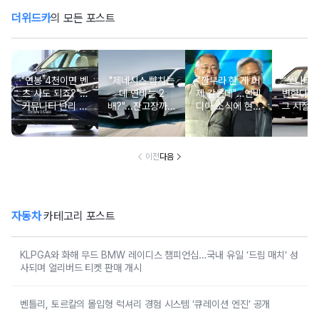
더위드카
의 모든 포스트
"연봉 4천이면 벤
"제네시스 뺨치는
"깐부라 한 게 어
“쏘나타
츠 사도 되죠?"…
데 연비는 2
제 같은데"…엔비
변한다고
커뮤니티 난리 난
배?"...잔고장까지
디아 소식에 현대
그 시절 
'현실적 수입차' 보
없는 신차에 '이럴
차 '초위기 상황'
고 소식에
니
수가'
오너들 
이전
다음
자동차
카테고리 포스트
KLPGA와 화해 무드 BMW 레이디스 챔피언십…국내 유일 ‘드림 매치’ 성
사되며 얼리버드 티켓 판매 개시
벤틀리, 토르칼의 몰입형 럭셔리 경험 시스템 ‘큐레이션 엔진’ 공개