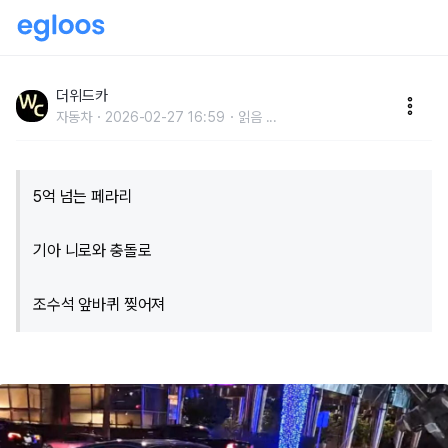
"한순간의 실수로 집 한 채 날아갔습니다" 니로와 충돌해
반파된 페라리
더위드카
자동차
2026-02-27 16:59
읽음
...
5억 넘는 페라리
기아 니로와 충돌로
조수석 앞바퀴 찢어져