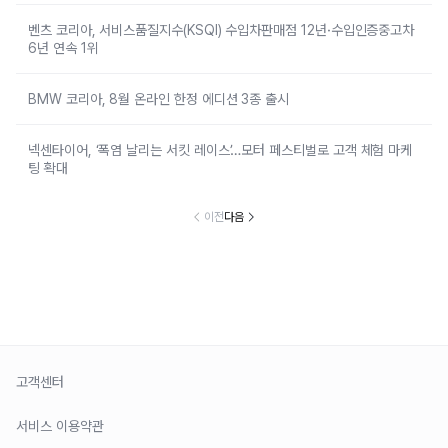
벤츠 코리아, 서비스품질지수(KSQI) 수입차판매점 12년·수입인증중고차
6년 연속 1위
BMW 코리아, 8월 온라인 한정 에디션 3종 출시
넥센타이어, ‘폭염 날리는 서킷 레이스’…모터 페스티벌로 고객 체험 마케
팅 확대
이전
다음
고객센터
서비스 이용약관