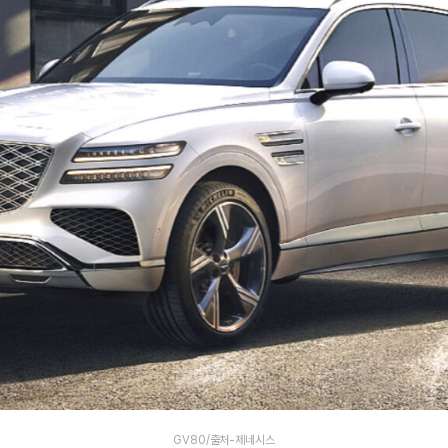
GV80/출처-제네시스