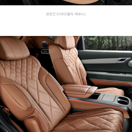
변경 전 GV80/출처-제네시스