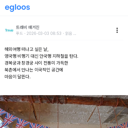
영국 여행 가고 싶어 떠난, 서울 북촌 여행
트래비 매거진
푸드
2026-03-03 08:53
읽음
...
해외여행 떠나고 싶은 날,
영국행 비행기 대신 안국행 지하철을 탄다.
경복궁과 창경궁 사이 전통미 가득한
북촌에서 만나는 이국적인 공간에
마음이 달뜬다.