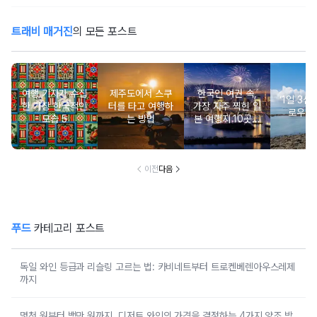
트래비 매거진
의 모든 포스트
여행 기자가 수집
제주도에서 스쿠
한국인 여권 속,
‘1일 3섬’
한 가장 한국적인
터를 타고 여행하
가장 자주 찍힌 일
로우아
모습 5
는 방법
본 여행지 10곳은
어디?
이전
다음
푸드
카테고리 포스트
독일 와인 등급과 리슬링 고르는 법: 카비네트부터 트로켄베렌아우스레제
까지
몇천 원부터 백만 원까지, 디저트 와인의 가격을 결정하는 4가지 양조 방