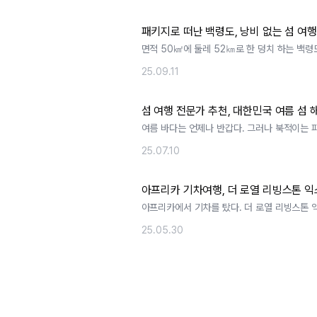
패키지로 떠난 백령도, 낭비 없는 섬 여
면적 50㎢에 둘레 52㎞로 한 덩치 하는 백령
만큼 여행을 계획하기가 만만. ..
25.09.11
섬 여행 전문가 추천, 대한민국 여름 섬 해
여름 바다는 언제나 반갑다. 그러나 북적이는 피
리만의 바다를 고요히 누리고 . ..
25.07.10
아프리카 기차여행, 더 로열 리빙스톤 
아프리카에서 기차를 탔다. 더 로열 리빙스톤
잠비아에 있는 럭셔리 다이닝 열차. ..
25.05.30