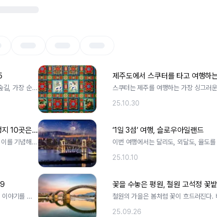
5
제주도에서 스쿠터를 타고 여행하는
과 숲길, 가장 순수
스쿠터는 제주를 여행하는 가장 싱그러운
속도감으로 바람을 가르다 보면 렌. ..
25.10.30
한국인 여권 속, 가장 자주 찍힌 일본 여행지 10곳은 어디?
‘1일 3섬’ 여행, 슬로우아일랜드
 이를 기념해
이번 여행에서는 달리도, 외달도, 율도
로 했다. 슬로우아일랜드호의 운항. ..
25.10.10
9
꽃을 수놓은 평원, 철원 고석정 꽃
 이야기를 함
철원의 가을은 봄처럼 꽃이 흐드러진다. 
피기까지 포성이 울려 퍼지던 . ..
25.09.26