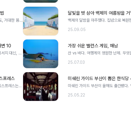
행법
달빛을 벗 삼아 백제의 여름밤을 
도, 거대한 몸집
백제의 달밤을 마주했다. 집념으로 복원한
문화단지 부여는 백제의 마지막 . ..
25.09.05
변 10
가장 쉬운 밸런스 게임, 해남
서지 대신, 우
산 vs 바다. 여행계의 영원한 난제. 무엇
무엇을 포기할 것인가. . ..
25.07.03
익스프레스
미쉐린 가이드 부산이 뽑은 한식당 
 익스프레스는
미쉐린 가이드 부산이 올해도 출간됐다.
서 신상 맛집들이 고개를 내밀었다. ..
25.05.22