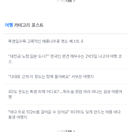
이전
다음
여행
카테고리 포스트
폭염일수록 고혹적인 배롱나무꽃 명소 베스트 4
“대전급 노잼 일본 도시?” 한국인 편견 깨부수는 2박3일 나고야 여행 코
스
“다대포 근처 이 정도는 함께 돌아봐요” 서부산 여행지
40도 웃도는 폭염 피해 어디로?…계곡·숲·정원 따라 떠나는 음성 여름여
행
"바다 위로 102m를 걸어갈 수 있어요" 무더위도 잊게 만드는 여름 바다
풍경 여행지
이전
다음