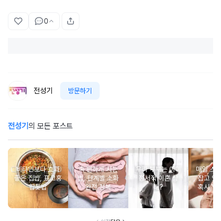
0
전성기
방문하기
전성기
의 모든 포스트
비타민보다 효과
속 편하게 사는
우리 부부는 이미
매일 스
좋은 집밥, 표고홍
법, 단계별 소화
정서적 이혼 상
잡고 있는
합톳밥
완전 정복
태?
혹시 VD
군