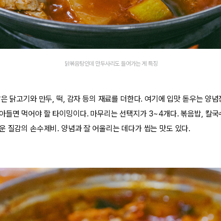
닭볶음탕인데 만두사리도 들어가는 게 특징
은 닭고기와 만두, 떡, 감자 등의 재료를 더한다. 여기에 입맛 돋우는 양
아들면 먹어야 할 타이밍이다. 마무리는 선택지가 3~4개다. 볶음밥, 칼국
운 질감의 손수제비. 양념과 잘 어울리는 데다가 씹는 맛도 있다.