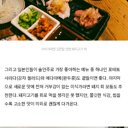
미식가라면 도전할 만한 돼지고기 회
그리고 일본인들이 술안주로 가장 좋아하는 메뉴 중 하나인 포테토
사라다(감자 샐러드)와 에다마메(완두콩)도 곁들이면 좋다. 마지막
으로 새로운 맛에 전혀 거부감이 없는 미식가라면 돼지 회 모둠도 추
천한다. 돼지고기를 회로 먹을 생각은 못 했지만, 쫄깃한 식감, 씹을
수록 고소한 맛이 의외로 괜찮게 다가온다.