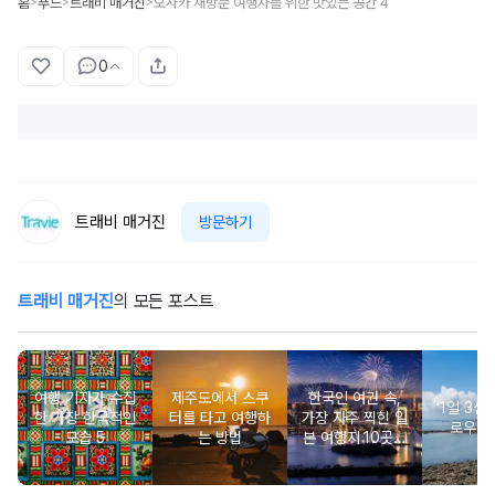
홈
푸드
트래비 매거진
오사카 재방문 여행자를 위한 맛있는 공간 4
>
>
>
0
트래비 매거진
방문하기
트래비 매거진
의 모든 포스트
여행 기자가 수집
제주도에서 스쿠
한국인 여권 속,
‘1일 3섬’
한 가장 한국적인
터를 타고 여행하
가장 자주 찍힌 일
로우아
모습 5
는 방법
본 여행지 10곳은
어디?