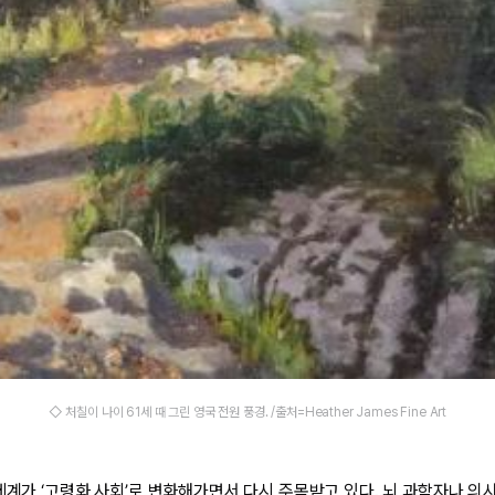
◇ 처칠이 나이 61세 때 그린 영국 전원 풍경. /출처=Heather James Fine Art
 세계가 ‘고령화 사회’로 변화해가면서 다시 주목받고 있다. 뇌 과학자나 의