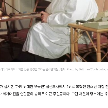
 마이애미 비치를 방문, 풍경을 그리는 윈스턴 처칠. /출처=Photo by Bettman/Contributor, via
가 실시한 ‘가장 위대한 영국인’ 설문조사에서 1위로 뽑혔던 윈스턴 처칠 전
차 세계대전을 연합군의 승리로 이끈 주인공이다. 그런 처칠이 평소에는 ‘취