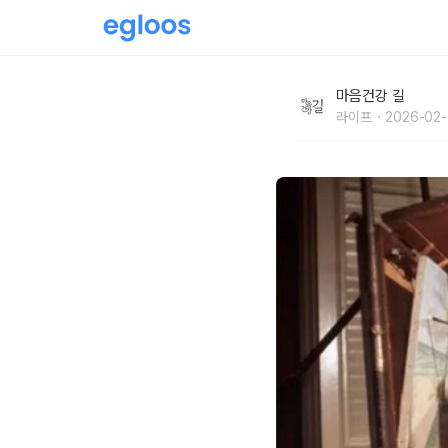
‘위대한 술꾼’ 처칠의 90세 장수 비결
마음건강 길
라이프
2026-02-