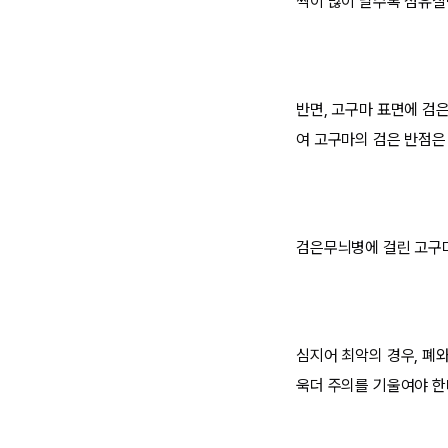
싹이 많이 날수록 섬유질
반면, 고구마 표면에 검
여 고구마의 검은 반점은
검은무늬병에 걸린 고구마
심지어 최악의 경우, 폐
욱더 주의를 기울여야 한