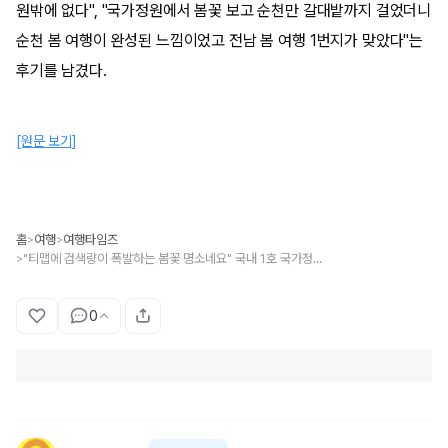
원밖에 없다", "국가정원에서 봄꽃 보고 순천만 갈대밭까지 걸었더니
순천 봄 여행이 완성된 느낌이었고 전남 봄 여행 1번지가 맞았다"는
후기를 남겼다.
[원문 보기]
홈
여행
여행타임즈
>
>
"티맵에 검색량이 폭발하는 봄꽃 명소네요" 국내 1호 국가정원으로 봄꽃이 만발한 여행지
>
0