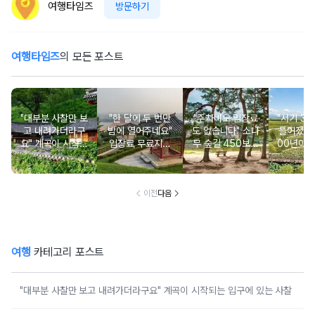
여행타임즈
방문하기
여행타임즈
의 모든 포스트
"대부분 사찰만 보
"한 달에 두 번만
"주차비도 입장료
"서기 33
고 내려가더라구
밤에 열어주네요"
도 없습니다" 소나
들어졌다니.
요" 계곡이 시작되
입장료 무료지만
무 숲길 450보면
00년이 
는 입구에 있는 사
산책길과 뷰는 명
강이 둘러싼 마을
은 연꽃 
찰
품인 전망 명소
이 발 아래에 있는
리 잡은 
여행지
이전
다음
여행
카테고리 포스트
"대부분 사찰만 보고 내려가더라구요" 계곡이 시작되는 입구에 있는 사찰