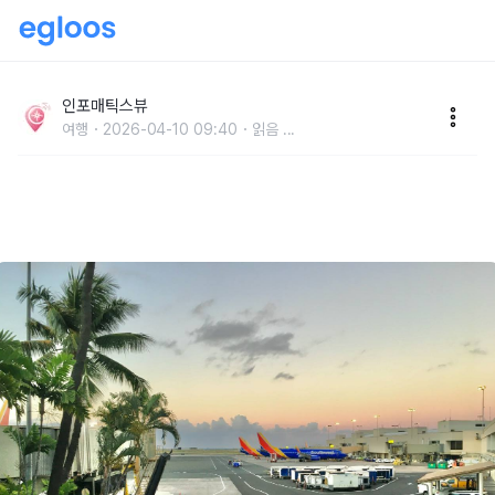
하와이 입국심사 질문 총정리 영어 못해도 무사통과하는
핵심 가이드
인포매틱스뷰
여행
2026-04-10 09:40
읽음
...