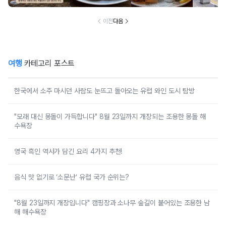
행지 순
이전
다음
여행
카테고리 포스트
한국에서 소주 마시던 사람도 눈뜨고 돌아오는 유럽 와인 도시 탐방
"모래 대신 몽돌이 가득합니다" 8월 23일까지 개장되는 조용한 몽돌 해
수욕장
영국 흑인 역사가 담긴 요리 4가지 추천!
음식 맛 없기로 ‘소문난’ 유럽 국가 순위는?
"8월 23일까지 개장입니다" 캠핑장과 소나무 숲길이 붙어있는 조용한 남
해 해수욕장