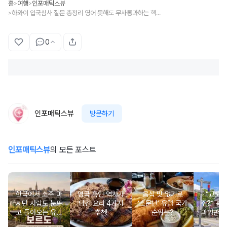
홈
여행
인포매틱스뷰
>
>
하와이 입국심사 질문 총정리 영어 못해도 무사통과하는 핵심 가이드
>
0
인포매틱스뷰
방문하기
인포매틱스뷰
의 모든 포스트
한국에서 소주 마
영국 흑인 역사가
음식 맛 없기로
“교토 
시던 사람도 눈뜨
담긴 요리 4가지
‘소문난’ 유럽 국가
주?” 홀
고 돌아오는 유럽
추천!
순위는?
과잉관광
와인 도시 탐방
있는 세계