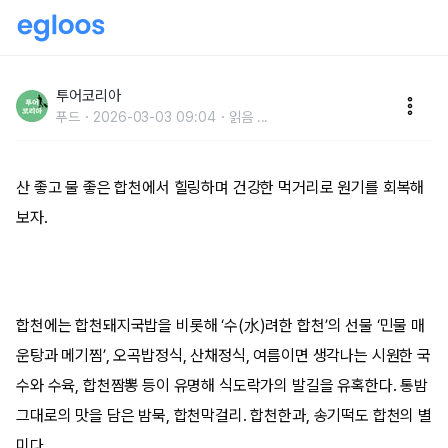
합천 별미로 건강 충전!
투어코리아
푸드
2026-03-03 09:04
읽음
...
산 좋고 물 좋은 합천에서 힐링하며 건강한 먹거리로 원기를 회복해
보자.
합천에는 합천돼지국밥을 비롯해 ‘수(水)려한 합천’의 선물 ‘민물 매
운탕과 메기찜’, 오곡밥정식, 산채정식, 여름이면 생각나는 시원한 국
수와 수육, 합천짬뽕 등이 유명해 식도락가의 발길을 유혹한다. 통밤
그대로의 맛을 담은 밤묵, 합천막걸리. 합천한과, 송기떡도 합천의 별
미다.