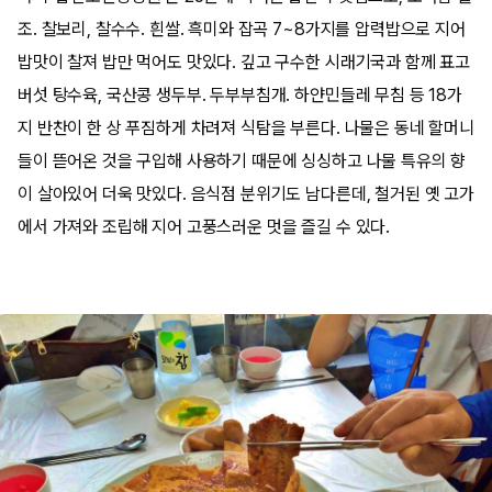
조. 찰보리, 찰수수. 흰쌀. 흑미와 잡곡 7~8가지를 압력밥으로 지어
밥맛이 찰져 밥만 먹어도 맛있다. 깊고 구수한 시래기국과 함께 표고
버섯 탕수육, 국산콩 생두부. 두부부침개. 하얀민들레 무침 등 18가
지 반찬이 한 상 푸짐하게 차려져 식탐을 부른다. 나물은 동네 할머니
들이 뜯어온 것을 구입해 사용하기 때문에 싱싱하고 나물 특유의 향
이 살아있어 더욱 맛있다. 음식점 분위기도 남다른데, 철거된 옛 고가
에서 가져와 조립해 지어 고풍스러운 멋을 즐길 수 있다.