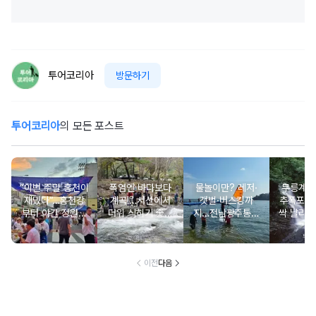
투어코리아
방문하기
투어코리아
의 모든 포스트
“이번 주말 홍천이
폭염엔 바다보다
물놀이만? 레저·
무릉계곡
재밌다”…홍천강
계곡!…서산에서
갯벌·버스킹까
추폭포까
부터 야간 정원까
더위 식히기 좋은
지…전남광주통합
싹 날리는
지 ‘하루가 부족’
시원한 자연 명소
특별시 해수욕장
곡·폭포 
5
50곳 '여름 축제
장'
이전
다음