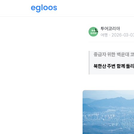
‘북한산’으로 봄산행!..초보자부터 마니아까지
투어코리아
여행
2026-03-0
중급자 위한 백운대 코
북한산 주변 함께 들리