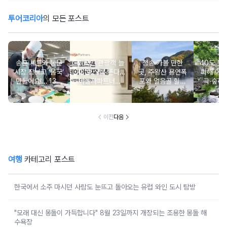
투어코리아
의 모든 포스트
송훈 셰프와 동문
외국인 관광객 늘
청송 가볼 만한
40도 웃
시장 장보고 ‘몸국’
자 ‘호스텔’ 뜬다…
곳, 주왕산 용연폭
피해 어
만들어요!… 13일
야놀자파트너스,
포와 얼음골 힐링
곡·숲·정
‘제주미행’ 특별회
‘스테이 아리재’ 4
코스
떠나는 
차 운영
곳 출점
여
이전
다음
여행
카테고리 포스트
한국에서 소주 마시던 사람도 눈뜨고 돌아오는 유럽 와인 도시 탐방
"모래 대신 몽돌이 가득합니다" 8월 23일까지 개장되는 조용한 몽돌 해
수욕장