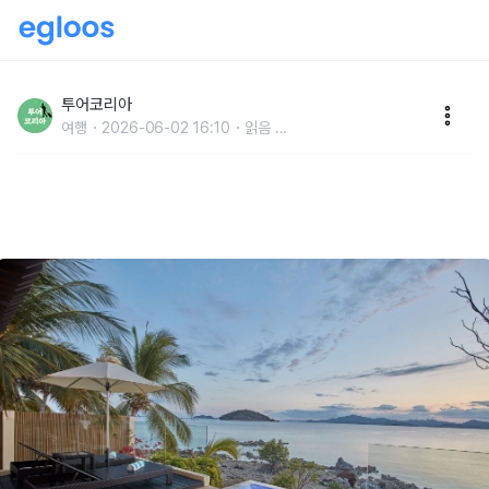
올여름 휴가 , 몰디브 감성인데 가성비는 동남아…‘필리
핀 코론’ 어때?
투어코리아
여행
2026-06-02 16:10
읽음
...