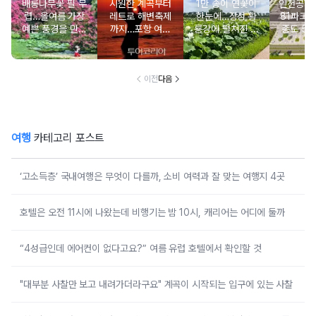
배롱나무꽃 필 무
시원한 계곡부터
1만 송이 연꽃이
인천공항 앞
렵…올여름 가장
레트로 해변축제
한눈에…장성 황
81파크'
예쁜 풍경을 만나
까지…포항 여름
룡강에 펼쳐진 여
종도 5성
는 여행
여행 완전정복
름 수채화
트와 체
시
이전
다음
여행
카테고리 포스트
‘고소득층’ 국내여행은 무엇이 다를까, 소비 여력과 잘 맞는 여행지 4곳
호텔은 오전 11시에 나왔는데 비행기는 밤 10시, 캐리어는 어디에 둘까
“4성급인데 에어컨이 없다고요?” 여름 유럽 호텔에서 확인할 것
"대부분 사찰만 보고 내려가더라구요" 계곡이 시작되는 입구에 있는 사찰