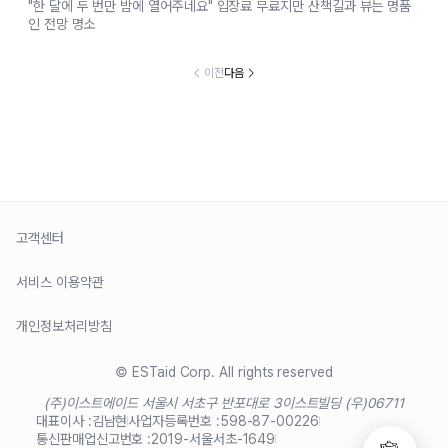
"한 달에 두 번만 밤에 열어주네요" 입장료 무료지만 산책길과 뷰는 명품
인 전망 명소
이전
다음
고객센터
서비스 이용약관
개인정보처리방침
© ESTaid Corp. All rights reserved
(주)이스트에이드 서울시 서초구 반포대로 3
이스트빌딩 (우)06711
대표이사 :
김남현
사업자등록번호 :
598-87-00226
통신판매업신고번호 :
2019-서울서초-1649