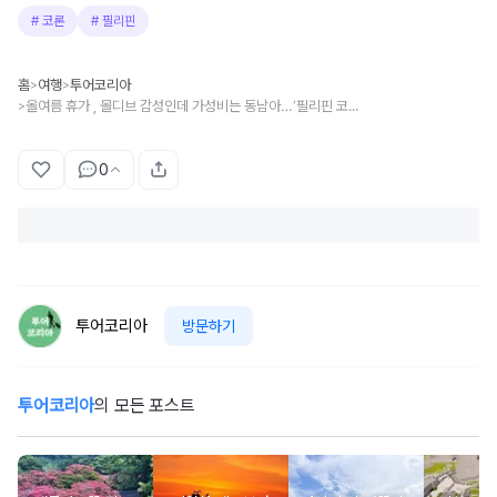
#
코론
#
필리핀
홈
여행
투어코리아
>
>
올여름 휴가 , 몰디브 감성인데 가성비는 동남아…‘필리핀 코론’ 어때?
>
0
투어코리아
방문하기
투어코리아
의 모든 포스트