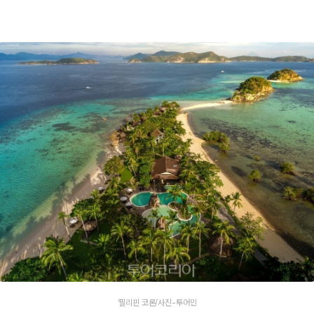
‘필리핀 코론/사진-투어민