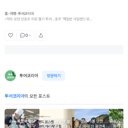
홈
여행
투어코리아
>
>
하트 모양 산호초 위로 헬기 투어…호주 ‘해밀턴 아일랜드’로 로맨틱 커플 여행을!
>
0
투어코리아
방문하기
투어코리아
의 모든 포스트
송훈 셰프와 동문
외국인 관광객 늘
청송 가볼 만한
40도 웃
시장 장보고 ‘몸국’
자 ‘호스텔’ 뜬다…
곳, 주왕산 용연폭
피해 어