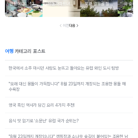
만들어요!… 13일
야놀자파트너스,
포와 얼음골 힐링
곡·숲·정
‘제주미행’ 특별회
‘스테이 아리재’ 4
코스
떠나는 
차 운영
곳 출점
여
이전
다음
여행
카테고리 포스트
한국에서 소주 마시던 사람도 눈뜨고 돌아오는 유럽 와인 도시 탐방
"모래 대신 몽돌이 가득합니다" 8월 23일까지 개장되는 조용한 몽돌 해
수욕장
영국 흑인 역사가 담긴 요리 4가지 추천!
음식 맛 없기로 ‘소문난’ 유럽 국가 순위는?
"8월 23일까지 개장입니다" 캠핑장과 소나무 숲길이 붙어있는 조용한 남