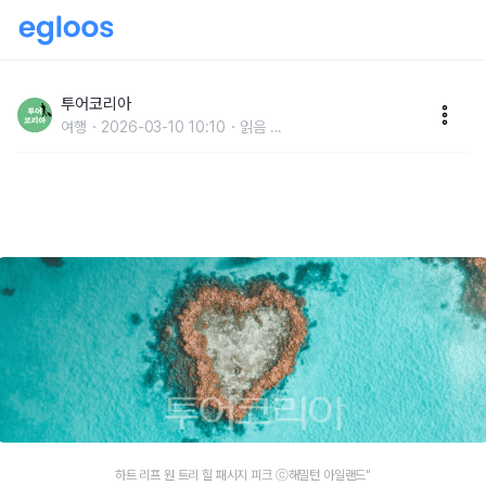
하트 모양 산호초 위로 헬기 투어…호주 ‘해밀턴 아일랜
드’로 로맨틱 커플 여행을!
투어코리아
여행
2026-03-10 10:10
읽음
...
하트 리프 원 트리 힐 패시지 피크 ⓒ해밀턴 아일랜드"