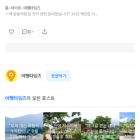
홈
라이프
여행타임즈
>
>
"새 밥솥처럼 밥 맛이 완전 달라졌습니다" 30년 백반집 사장님이 알려준 밥솥 청소 방법
>
0
여행타임즈
방문하기
여행타임즈
의 모든 포스트
"모래 대신 몽돌이
"성 안에 저수지와
"데크길 걷는 내내
"입장료
가득합니다" 8월
마을도 있습니다"
기분이 좋아지네
도 없습니
23일까지 개장되
입장료와 주차비
요" 홍련과 백련
16km 