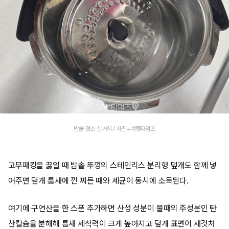
밥솥 청소 설거지 / 사진=여행타임즈
고무패킹을 끓일 때 밥솥 뚜껑의 스테인리스 분리형 덮개도 함께 넣
어주면 덮개 틈새에 낀 찌든 때와 세균이 동시에 소독된다.
여기에 구연산을 한 스푼 추가하면 산성 성분이 물때의 주성분인 탄
산칼슘을 분해해 틈새 세척력이 크게 높아지고 덮개 표면이 새것처