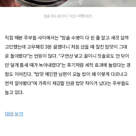
밥솥 청소 설거지 / 사진=여행타임즈
직접 해본 주부들 사이에서는 "밥솥 수명이 다 된 줄 알고 새것 살까
고민했는데 고무패킹 3분 끓였더니 처음 샀을 때 찰진 밥맛이 그대
로 돌아왔다"는 반응이 많다. "구연산 넣고 끓이니 칫솔로도 안 닦이
던 덮개 틈새 때가 녹아내렸다"는 후기처럼 세척 효과에 놀랐다는 경
험도 이어진다. "밥맛 예민한 남편이 오늘 밥이 왜 이렇게 다르냐고
먼저 알아봤다"며 가족이 체감할 만큼 밥맛 차이가 났다는 주부들도
늘고 있다.
[원문 보기]