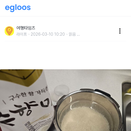
"새 밥솥처럼 밥 맛이 완전 달라졌습니다" 30년 백반집
사장님이 알려준 밥솥 청소 방법
여행타임즈
라이프
2026-03-10 10:20
읽음
...