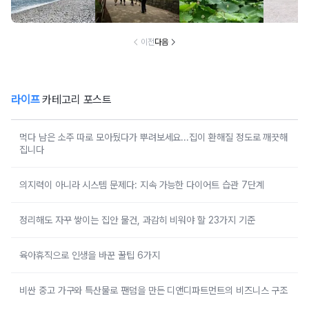
는 조용한 몽돌 해
도 무료인 성벽 산
연꽃이 가득한 입
인 사찰과
수욕장
책 코스
장료 무료 여행지
포 
이전
다음
라이프
카테고리 포스트
먹다 남은 소주 따로 모아뒀다가 뿌려보세요...집이 환해질 정도로 깨끗해
집니다
의지력이 아니라 시스템 문제다: 지속 가능한 다이어트 습관 7단계
정리해도 자꾸 쌓이는 집안 물건, 과감히 비워야 할 23가지 기준
육아휴직으로 인생을 바꾼 꿀팁 6가지
비싼 중고 가구와 특산물로 팬덤을 만든 디앤디파트먼트의 비즈니스 구조