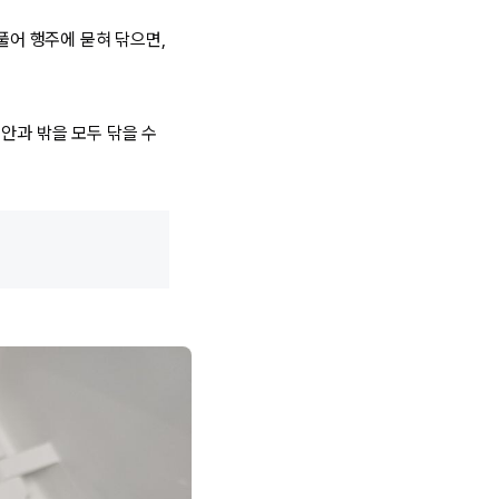
풀어 행주에 묻혀 닦으면,
안과 밖을 모두 닦을 수