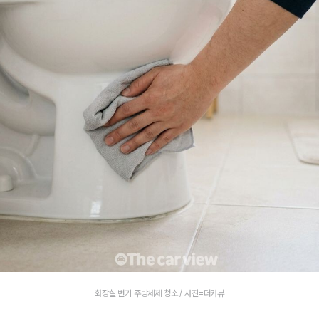
화장실 변기 주방세제 청소 / 사진=더카뷰