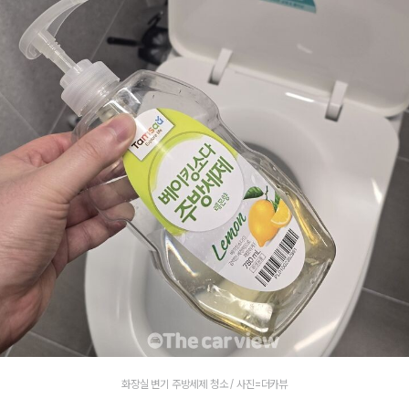
화장실 변기 주방세제 청소 / 사진=더카뷰