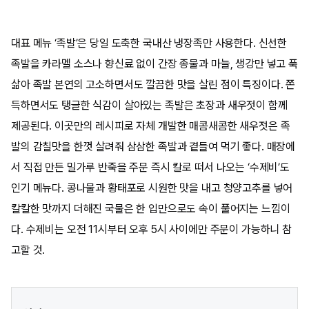
대표 메뉴 ‘족발’은 당일 도축한 국내산 냉장족만 사용한다. 신선한
족발을 카라멜 소스나 향신료 없이 간장 종물과 마늘, 생강만 넣고 푹
삶아 족발 본연의 고소하면서도 깔끔한 맛을 살린 점이 특징이다. 쫀
득하면서도 탱글한 식감이 살아있는 족발은 초장과 새우젓이 함께
제공된다. 이곳만의 레시피로 자체 개발한 매콤새콤한 새우젓은 족
발의 감칠맛을 한껏 살려줘 삼삼한 족발과 곁들여 먹기 좋다. 매장에
서 직접 만든 밀가루 반죽을 주문 즉시 칼로 떠서 나오는 ‘수제비’도
인기 메뉴다. 콩나물과 황태포로 시원한 맛을 내고 청양고추를 넣어
칼칼한 맛까지 더해진 국물은 한 입만으로도 속이 풀어지는 느낌이
다. 수제비는 오전 11시부터 오후 5시 사이에만 주문이 가능하니 참
고할 것.