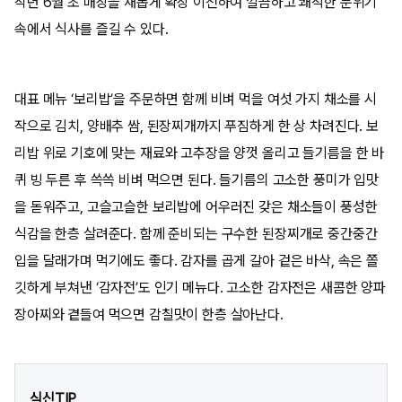
작년 6월 초 매장을 새롭게 확장 이전하여 깔끔하고 쾌적한 분위기
속에서 식사를 즐길 수 있다.
대표 메뉴 ‘보리밥’을 주문하면 함께 비벼 먹을 여섯 가지 채소를 시
작으로 김치, 양배추 쌈, 된장찌개까지 푸짐하게 한 상 차려진다. 보
리밥 위로 기호에 맞는 재료와 고추장을 양껏 올리고 들기름을 한 바
퀴 빙 두른 후 쓱쓱 비벼 먹으면 된다. 들기름의 고소한 풍미가 입맛
을 돋워주고, 고슬고슬한 보리밥에 어우러진 갖은 채소들이 풍성한
식감을 한층 살려준다. 함께 준비되는 구수한 된장찌개로 중간중간
입을 달래가며 먹기에도 좋다. 감자를 곱게 갈아 겉은 바삭, 속은 쫄
깃하게 부쳐낸 ‘감자전’도 인기 메뉴다. 고소한 감자전은 새콤한 양파
장아찌와 곁들여 먹으면 감칠맛이 한층 살아난다.
식신TIP