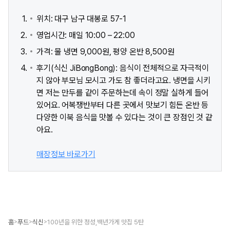
위치: 대구 남구 대봉로 57-1
영업시간: 매일 10:00 – 22:00
가격: 물 냉면 9,000원, 평양 온반 8,500원
후기(식신 JiBongBong): 음식이 전체적으로 자극적이
지 않아 부모님 모시고 가도 참 좋더라고요. 냉면을 시키
면 저는 만두를 같이 주문하는데 속이 정말 실하게 들어
있어요. 어복쟁반부터 다른 곳에서 맛보기 힘든 온반 등
다양한 이북 음식을 맛볼 수 있다는 것이 큰 장점인 것 같
아요.
매장정보 바로가기
홈
푸드
식신
100년을 위한 정성,백년가게 맛집 5탄
>
>
>