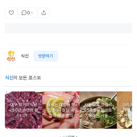
0
식신
방문하기
식신
의 모든 포스트
대구 왕거미식당
줄서는 대방어 맛
서울 노포 맛집 B
크리스마
– 50년 손맛의 뭉
집 5 ― 찰진 속
EST 5 – 맛으로
기 좋은 
티기
살의 겨울 별미
기록하는 서울의
렌치 BE
시간