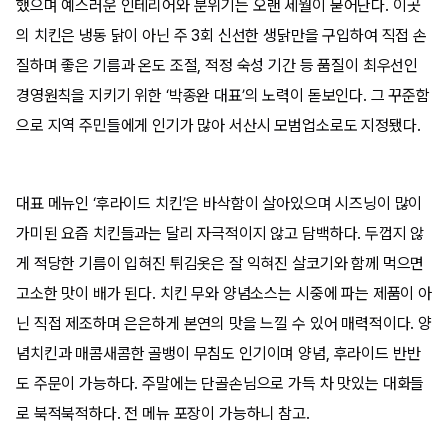
했으며 예스러운 인테리어와 분위기는 오랜 세월이 묻어난다. 이곳
의 치킨은 냉동 닭이 아닌 주 3회 신선한 생닭만을 구입하여 직접 손
질하며 좋은 기름과 온도 조절, 적정 숙성 기간 등 품질이 최우선인
경영원칙을 지키기 위한 ‘박종완 대표’의 노력이 돋보인다. 그 꾸준함
으로 지역 주민들에게 인기가 많아 서산시 모범업소로도 지정됐다.
대표 메뉴인 ‘후라이드 치킨’은 바삭함이 살아있으며 시즈닝이 많이
가미된 요즘 치킨들과는 달리 자극적이지 않고 담백하다. 두껍지 않
게 적당한 기름이 입혀진 튀김옷은 잘 익혀진 살코기와 함께 먹으면
고소한 맛이 배가 된다. 치킨 무와 양념소스는 시중에 파는 제품이 아
닌 직접 제조하며 은은하게 본연의 맛을 느낄 수 있어 매력적이다. 양
념치킨과 매콤새콤한 골뱅이 무침도 인기이며 양념, 후라이드 반반
도 주문이 가능하다. 주말에는 단골손님으로 가득 차 맛있는 대화들
로 북적북적하다. 전 메뉴 포장이 가능하니 참고.