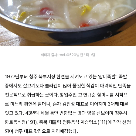
이미지 출처: roolu0520님 인스타그램
1977년부터 청주 북부시장 한켠을 지켜오고 있는 ‘삼미족발’. 족발
중에서도 살코기보다 콜라겐이 많아 쫄깃한 식감이 매력적인 단족을
전문적으로 취급하는 곳이다. 창업주인 고 연규순 할머니를 시작으
로 며느리 황연옥 할머니, 손자 김진성 대표로 이어지며 3대째 대를
잇고 있다. 43년의 세월 동안 변함없는 맛과 양을 선보이며 청주시
향토음식점(`91), 충북 대물림 전통음식 계승업소(`11)에 각각 선정
되며 청주 대표 맛집으로 자리매김했다.