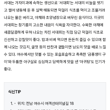
서대는 가자미과에 속하는 생선으로 ‘서대회’는 서대의 비늘을 벗기
고 썰어 냉동해 둔 후 살짝 해동되면 막걸리 식초를 먹이고 조물거려
나오는 물은 버리고, 야채와 초양념장으로 버무린 음식이다. 이곳의
서대회는 참기름의 고소한 내음이 식욕을 자극한다. 수북한 야채에
새콤달콤하게 무쳐 나오는 차진 서대회는 직접 담근 막걸리 식초로
신선하고 감칠맛이 좋다. 밥과 비벼 먹으면 든든히 즐길 수 있으며 함
께 나오는 갓김치, 굴젓 등의 반찬과 곁들이면 남도의 맛을 배로 느낄
수 있다. 여수에서만 맛볼 수 있는 포슬포슬하고 촉촉한 ‘금풍생이 구
이’와 두툼한 아구살로 심심하고 담백하게 맛을 낸 ‘아귀탕’도 인기가
좋다.
식신TIP
위치: 전남 여수시 여객선터미널길 18