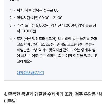
위치: 서울 성북구 성북로 88
영업시간: 매일 09:00 – 21:00
가격: 보리밥 9,000원, 감자전 11,000원, 영양 돌솥 정
식 13,000원
후기(식신 빨려드러간드아): 비빔밥에 넣는 들기름 향과
고소함이 남달라요. 조금만 넣어도 고소한 향이 솔솔~
비빔밥은 그냥 먹어도 맛있지만 같이 나오는 양배추 쌈
에 싸서 먹어도 은근 별미임. 최근 매장 이전을 했으니 참
고하세요~
매장정보 바로가기
4. 쫀득한 족발과 맵칼한 수제비의 조합, 청주 우암동 ‘삼
미족발’