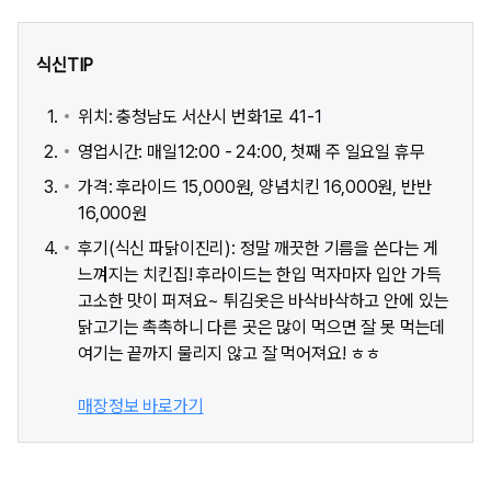
식신TIP
위치: 충청남도 서산시 번화1로 41-1
영업시간: 매일12:00 - 24:00, 첫째 주 일요일 휴무
가격: 후라이드 15,000원, 양념치킨 16,000원, 반반
16,000원
후기(식신 파닭이진리): 정말 깨끗한 기름을 쓴다는 게
느껴지는 치킨집! 후라이드는 한입 먹자마자 입안 가득
고소한 맛이 퍼져요~ 튀김옷은 바삭바삭하고 안에 있는
닭고기는 촉촉하니 다른 곳은 많이 먹으면 잘 못 먹는데
여기는 끝까지 물리지 않고 잘 먹어져요! ㅎㅎ
매장정보 바로가기