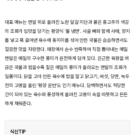
대표 메뉴는 면발 위로 올려진 노란 달걀 지단과 붉은 홍고추의 색감
의 조화가 입맛을 당기는 평양식 ‘물 냉면’. 사골 뼈와 함께 사태, 양지
를 넣고 푹 끓여낸 육수에 동치미를 섞어 만든 국물은 슴슴하면서도
깔끔한 맛을 자랑한다. 매장에서 손수 반죽하여 직접 뽑아내는 메밀
면발은 메밀의 구수한 풍미가 온전하게 담겨 있다. 은근한 육향을 머
금은 국물과 씹을수록 짙은 메밀의 풍미가 올라오는 면발의 조화가
일품이다. 닭을 고아 만든 육수에 밥을 말고 닭고기, 버섯, 당면, 녹두
전의 고명을 올린 ‘평양 온반’도 인기 메뉴다. 담백하면서도 적당한
간이 되어 있는 육수와 풍성하게 올려진 고명이 속을 따뜻하고 든든
하게 채워준다.
식신TIP