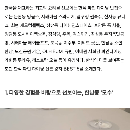
한국을 대표하는 최고의 요리를 선보이는 한식 파인 다이닝 맛집으
로는 논현동 밍글스, 서래마을 스와니예, 압구정 권숙수, 신사동 류니
끄, 회현 제로컴플렉스, 삼청동 다이닝인스페이스, 후암동 품 서울,
청담동 도사바이백승욱, 정식당, 주옥, 익스퀴진, 창성동 온지음맛공
방, 서래마을 테이블포포, 도곡동 이수부, 여의도 곳간, 한남동 소설
한남, 도산공원 가온, OLH EUM, 규반, 이태원 시화담 파인다이닝,
가회동 두레유, 레스토랑 오늘 등이 유명하다. 한식의 미를 보여주는
모던 한식 파인 다이닝 신흥 강자 BEST 5를 소개한다.
1. 다양한 경험을 바탕으로 선보이는, 한남동 ‘모수’