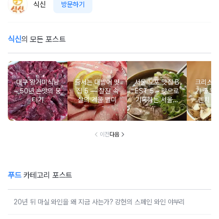
식신
방문하기
식신
의 모든 포스트
대구 왕거미식당
줄서는 대방어 맛
서울 노포 맛집 B
크리스마
– 50년 손맛의 뭉
집 5 ― 찰진 속
EST 5 – 맛으로
기 좋은 
티기
살의 겨울 별미
기록하는 서울의
렌치 BE
시간
이전
다음
푸드
카테고리 포스트
20년 뒤 마실 와인을 왜 지금 사는가? 강헌의 스페인 와인 야부리