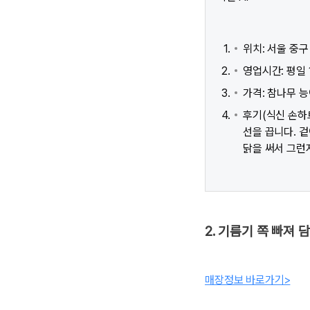
위치: 서울 중구
영업시간: 평일 14
가격: 참나무 능이
후기(식신 손하
선을 끕니다. 
닭을 써서 그런
2. 기름기 쪽 빠져 
매장정보 바로가기>