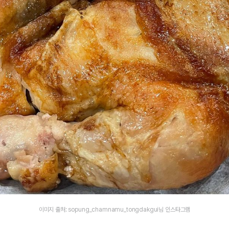
이미지 출처: sopung_chamnamu_tongdakgui님 인스타그램