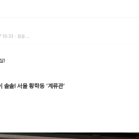
 16:33
읽음
...
살!
이 솔솔! 서울 황학동 ‘계류관’