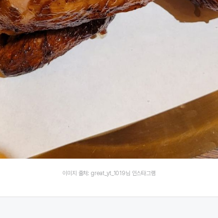
이미지 출처: great_yt_1019님 인스타그램