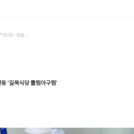
골 맛집 5곳
 16:33
읽음
...
대연동 ‘길목식당 뽈찜아구찜’