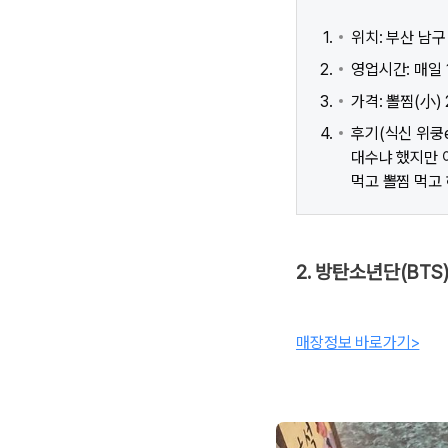
위치: 부산 남구
영업시간: 매일 1
가격: 뽈찜(小) 
후기(식신 위쿵
대수냐 했지만 
먹고 뽈찜 먹고 
2. 방탄소년단(BTS
매장정보 바로가기>