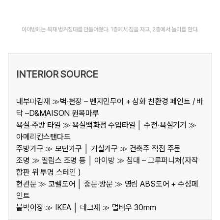
아이방에는 목재 벙커침대를 만들어줬다. 1층에서 잠을 자고, 2층에서 놀이를 한다.
INTERIOR SOURCE
내부마감재 ≫벽·천장 – 벤자민무어 + 삼화 친환경 페인트 / 바
닥 –D&MAISON 원목마루
욕실·주방 타일 ≫ 욕실백화점 수입타일 │ 수전·욕실기기 ≫
아메리칸스탠다드
주방가구 ≫ 모던가구 │ 거실가구 ≫ 건축주 직접 주문
조명 ≫ 필립스 조명 등 │ 아이방 ≫ 침대 – 그루퍼니쳐(자작
합판 위 투명 스테인 )
현관문 ≫ 코렐도어 │ 중문·방문 ≫ 영림 ABS도어 + 수성페
인트
붙박이장 ≫ IKEA │ 데크재 ≫ 멀바우 30mm