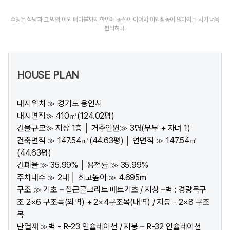
주방은 식당과 그 밖의 야외 테이블까지 한번에 동선이 이어져 야외활동이 많아지는 시기 더욱
편리하다.
HOUSE PLAN
대지위치 ≫ 경기도 용인시
대지면적≫ 410㎡(124.02평)
건물규모≫ 지상 1층 │ 거주인원≫ 3명(부부 + 자녀 1)
건축면적 ≫ 147.54㎡(44.63평) │ 연면적 ≫ 147.54㎡
(44.63평)
건폐율 ≫ 35.99% │ 용적률 ≫ 35.99%
주차대수 ≫ 2대 │ 최고높이 ≫ 4.695m
구조 ≫ 기초 – 철근콘크리트 매트기초 / 지상 –벽 : 경량목구
조 2×6 구조목(외벽) + 2×4구조목(내벽) / 지붕 - 2×8 구조
목
단열재 ≫벽 - R-23 인슐레이션 / 지붕 – R-32 인슐레이션