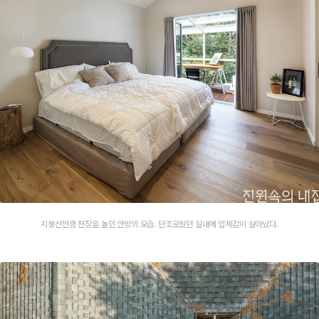
지붕선만큼 천장을 높인 안방의 모습. 단조로웠던 실내에 입체감이 살아났다.