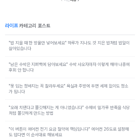
라이프
카테고리 포스트
"밥 지을 때 한 방울만 넣어보세요" 하루가 지나도 갓 지은 밥처럼 밥알이
살아있습니다
"남은 수박은 지퍼백에 담아보세요" 수박 사오자마자 이렇게 해야 나중에
후회 안 합니다
"못 입는 청바지는 꼭 잘라두세요" 욕실과 주방에 두면 세제 없이도 청소
가 됩니다
"오래 치댄다고 쫄깃해지는 게 아니었습니다" 수제비 밀가루 반죽을 식당
처럼 쫄깃하게 만드는 방법
"이 버튼이 에어컨 전기 요금 절약에 핵심입니다" 에어컨 26도로 설정해
도 덥다면 이 순서대로 해보세요