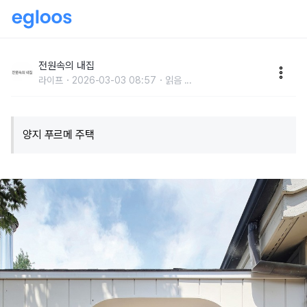
20년 된 경량목구조 주택의 산뜻한 변신
전원속의 내집
라이프
2026-03-03 08:57
읽음
...
양지 푸르메 주택