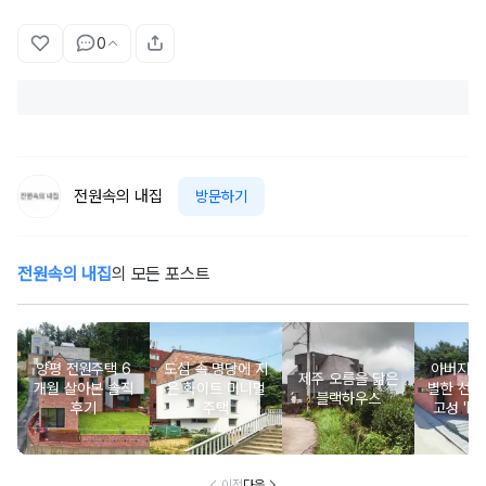
0
전원속의 내집
방문하기
전원속의 내집
의 모든 포스트
양평 전원주택 6
도심 속 명당에 지
아버지를
제주 오름을 닮은
개월 살아본 솔직
은 화이트 미니멀
별한 선물
블랙하우스
후기
주택
고성 'Mi
m Roof
이전
다음