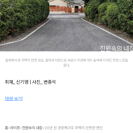
골목에서 본 주택의 전면 모습. 골목과 뒤편으로 녹음이 무성해 마치 숲속에 지어진 듯한 느낌을
준다.
취재_ 신기영 | 사진_ 변종석
[원문 보기]
홈
라이프
전원속의 내집
20년 된 경량목구조 주택의 산뜻한 변신
>
>
>