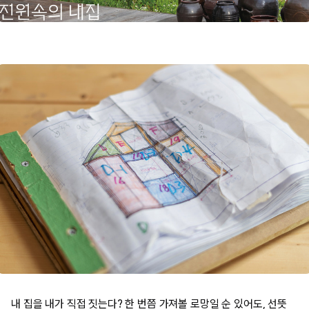
내 집을 내가 직접 짓는다? 한 번쯤 가져볼 로망일 순 있어도, 선뜻