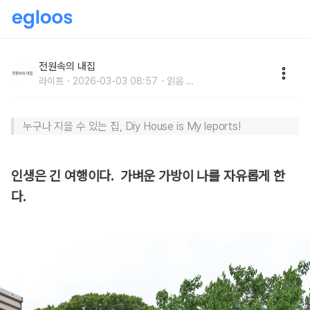
이케아 가구처럼 내 집도 키트로 조립한다면?
전원속의 내집
라이프
2026-03-03 08:57
읽음
...
누구나 지을 수 있는 집, Diy House is My leports!
인생은 긴 여행이다. 가벼운 가방이 나를 자유롭게 한
다.