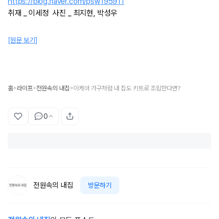
https://blog.naver.com/psw195911
취재 _ 이세정 사진 _ 최지현, 박성우
[원문 보기]
홈
라이프
전원속의 내집
이케아 가구처럼 내 집도 키트로 조립한다면?
>
>
>
0
전원속의 내집
방문하기