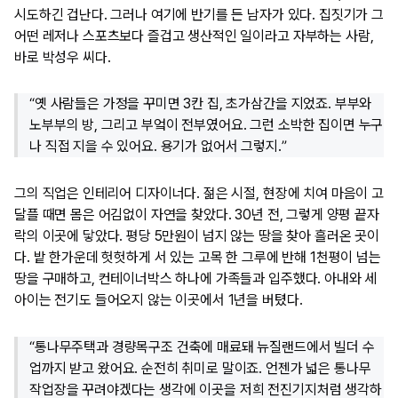
시도하긴 겁난다. 그러나 여기에 반기를 든 남자가 있다. 집짓기가 그
어떤 레저나 스포츠보다 즐겁고 생산적인 일이라고 자부하는 사람,
바로 박성우 씨다.
“옛 사람들은 가정을 꾸미면 3칸 집, 초가삼간을 지었죠. 부부와
노부부의 방, 그리고 부엌이 전부였어요. 그런 소박한 집이면 누구
나 직접 지을 수 있어요. 용기가 없어서 그렇지.”
그의 직업은 인테리어 디자이너다. 젊은 시절, 현장에 치여 마음이 고
달플 때면 몸은 어김없이 자연을 찾았다. 30년 전, 그렇게 양평 끝자
락의 이곳에 닿았다. 평당 5만원이 넘지 않는 땅을 찾아 흘러온 곳이
다. 밭 한가운데 헛헛하게 서 있는 고목 한 그루에 반해 1천평이 넘는
땅을 구매하고, 컨테이너박스 하나에 가족들과 입주했다. 아내와 세
아이는 전기도 들어오지 않는 이곳에서 1년을 버텼다.
“통나무주택과 경량목구조 건축에 매료돼 뉴질랜드에서 빌더 수
업까지 받고 왔어요. 순전히 취미로 말이죠. 언젠가 넓은 통나무
작업장을 꾸려야겠다는 생각에 이곳을 저희 전진기지처럼 생각하