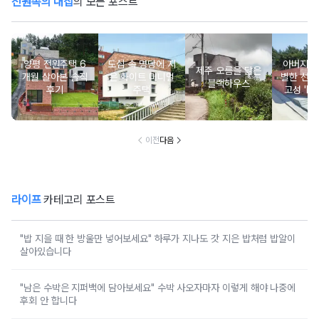
전원속의 내집
의 모든 포스트
양평 전원주택 6
도심 속 명당에 지
아버지를
제주 오름을 닮은
개월 살아본 솔직
은 화이트 미니멀
별한 선물
블랙하우스
후기
주택
고성 'Mi
m Roof
이전
다음
라이프
카테고리 포스트
"밥 지을 때 한 방울만 넣어보세요" 하루가 지나도 갓 지은 밥처럼 밥알이
살아있습니다
"남은 수박은 지퍼백에 담아보세요" 수박 사오자마자 이렇게 해야 나중에
후회 안 합니다