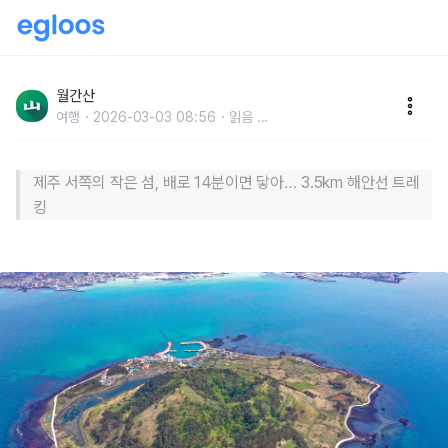
코끼리를 삼킨 보아뱀, 비양도를 아시나요?
월간산
여행
2026-03-03 08:56
읽음
...
제주 서쪽의 작은 섬, 배로 14분이면 닿아… 3.5km 해안선 트레
킹