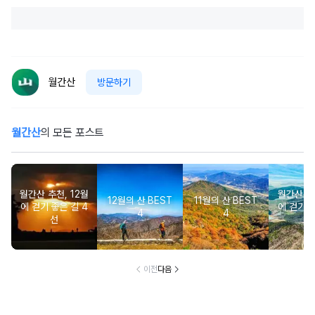
월간산
방문하기
월간산
의 모든 포스트
월간산 추천, 12월
월간산 추천
12월의 산 BEST
11월의 산 BEST
에 걷기 좋은 길 4
에 걷기 좋
4
4
선
이전
다음