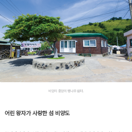
비양리 중앙의 팽나무 쉼터.
어린 왕자가 사랑한 섬 비양도