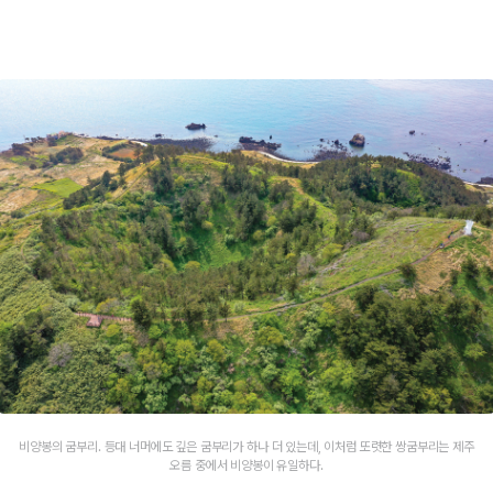
비양봉의 굼부리. 등대 너머에도 깊은 굼부리가 하나 더 있는데, 이처럼 또렷한 쌍굼부리는 제주
오름 중에서 비양봉이 유일하다.