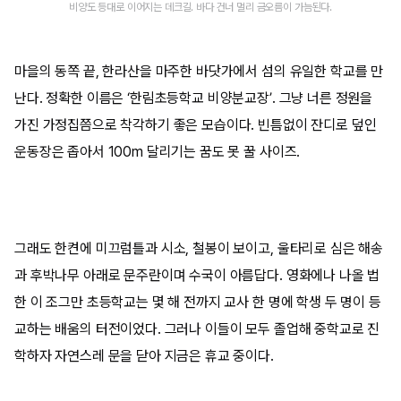
비양도 등대로 이어지는 데크길. 바다 건너 멀리 금오름이 가늠된다.
마을의 동쪽 끝, 한라산을 마주한 바닷가에서 섬의 유일한 학교를 만
난다. 정확한 이름은 ‘한림초등학교 비양분교장’. 그냥 너른 정원을
가진 가정집쯤으로 착각하기 좋은 모습이다. 빈틈없이 잔디로 덮인
운동장은 좁아서 100m 달리기는 꿈도 못 꿀 사이즈.
그래도 한켠에 미끄럼틀과 시소, 철봉이 보이고, 울타리로 심은 해송
과 후박나무 아래로 문주란이며 수국이 아름답다. 영화에나 나올 법
한 이 조그만 초등학교는 몇 해 전까지 교사 한 명에 학생 두 명이 등
교하는 배움의 터전이었다. 그러나 이들이 모두 졸업해 중학교로 진
학하자 자연스레 문을 닫아 지금은 휴교 중이다.