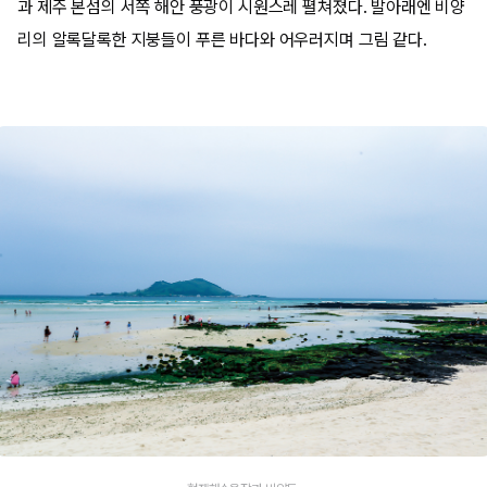
과 제주 본섬의 서쪽 해안 풍광이 시원스레 펼쳐졌다. 발아래엔 비양
리의 알록달록한 지붕들이 푸른 바다와 어우러지며 그림 같다.