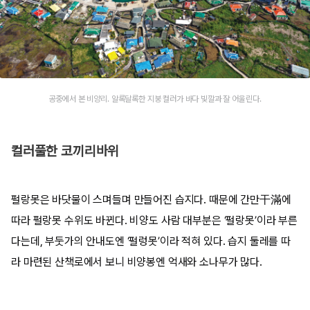
공중에서 본 비양리. 알록달록한 지붕 컬러가 바다 빛깔과 잘 어울린다.
컬러풀한 코끼리바위
펄랑못은 바닷물이 스며들며 만들어진 습지다. 때문에 간만干滿에
따라 펄랑못 수위도 바뀐다. 비양도 사람 대부분은 ‘펄랑못’이라 부른
다는데, 부둣가의 안내도엔 ‘펄렁못’이라 적혀 있다. 습지 둘레를 따
라 마련된 산책로에서 보니 비양봉엔 억새와 소나무가 많다.