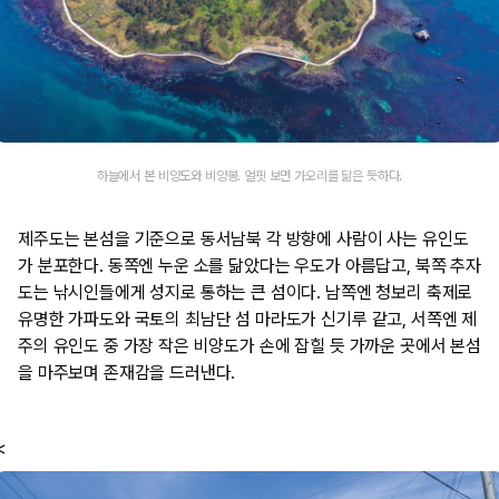
하늘에서 본 비양도와 비양봉. 얼핏 보면 가오리를 닮은 듯하다.
제주도는 본섬을 기준으로 동서남북 각 방향에 사람이 사는 유인도
가 분포한다. 동쪽엔 누운 소를 닮았다는 우도가 아름답고, 북쪽 추자
도는 낚시인들에게 성지로 통하는 큰 섬이다. 남쪽엔 청보리 축제로
유명한 가파도와 국토의 최남단 섬 마라도가 신기루 같고, 서쪽엔 제
주의 유인도 중 가장 작은 비양도가 손에 잡힐 듯 가까운 곳에서 본섬
을 마주보며 존재감을 드러낸다.
<