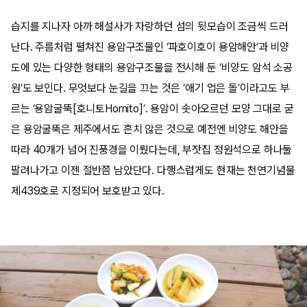
습지를 지나자 아까 해설사가 자랑하던 섬의 뒷모습이 조금씩 드러
난다. 주름처럼 펼쳐진 용암구조물인 ‘파호이호이 용암해안’과 비양
도에 있는 다양한 형태의 용암구조물을 전시해 둔 ‘비양도 암석 소공
원’도 보인다. 무엇보다 눈길을 끄는 것은 ‘애기 업은 돌’이라고도 부
르는 ‘용암굴뚝[호니토Hornito]’. 용암이 솟아오르던 모양 그대로 굳
은 용암굴뚝은 제주에서도 흔치 않은 것으로 예전엔 비양도 해안을
따라 40개가 넘어 진풍경을 이뤘다는데, 부잣집 정원석으로 하나둘
팔려나가고 이젠 절반쯤 남았단다. 다행스럽게도 현재는 천연기념물
제439호로 지정되어 보호받고 있다.