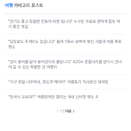
여행
카테고리 포스트
"걷기도 좋고 힘들면 전동차 타면 됩니다" 누구든 무료로 편하게 힐링 하
기 좋은 옛길
"입장료도 주차비도 없습니다" 둘레 16km 성벽에 쌓인 사찰과 여름 폭포
명소
"섬이 붕어를 닮아 붕어섬이라 불립니다" 420m 흔들다리를 반드시 건너
야 갈 수 있는 특별한 섬 여행지
“지구 정말 너무하네, 정도껏 해야지” 여름휴가 직사광선 대처법
“한국식 오로라?” 여름밤에만 열리는 국내 신비한 명소 4
이전
다음