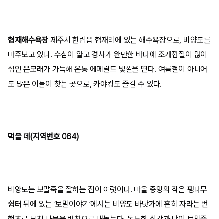
협재해수욕장
제주시 한림읍 협재리에 있는 해수욕장으로, 비양도를
마주보고 있다. 수심이 얕고 경사가 완만한 바다에 조개껍질이 많이
섞인 은모래가 가득해 온통 에메랄드 빛깔을 띤다. 여름철이 아니어
도 많은 이들이 찾는 곳으로, 카야킹도 즐길 수 있다.
먹을 데(지역번호 064)
비양도는 보말죽을 잘하는 집이 여럿이다. 마을 중앙의 작은 팽나무
쉼터 뒤에 있는 ‘보말이야기’에서는 비양도 바닷가에 흔히 자라는 번
행초로 무친 나물을 반찬으로 내놓는다. 독특한 식감과 맛이 보말죽