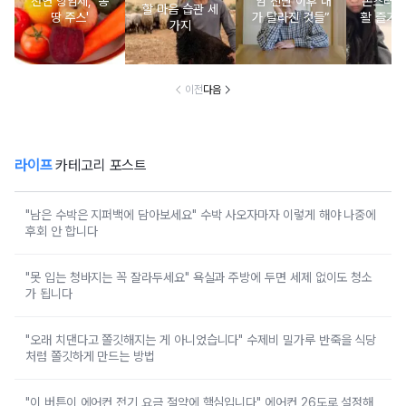
천연 항암제, '몽
“암 진단 이후 내
촌스러운
할 마음 습관 세
땅 주스'
가 달라진 것들”
활 즐기는
가지
이전
다음
라이프
카테고리 포스트
"남은 수박은 지퍼백에 담아보세요" 수박 사오자마자 이렇게 해야 나중에
후회 안 합니다
"못 입는 청바지는 꼭 잘라두세요" 욕실과 주방에 두면 세제 없이도 청소
가 됩니다
"오래 치댄다고 쫄깃해지는 게 아니었습니다" 수제비 밀가루 반죽을 식당
처럼 쫄깃하게 만드는 방법
"이 버튼이 에어컨 전기 요금 절약에 핵심입니다" 에어컨 26도로 설정해