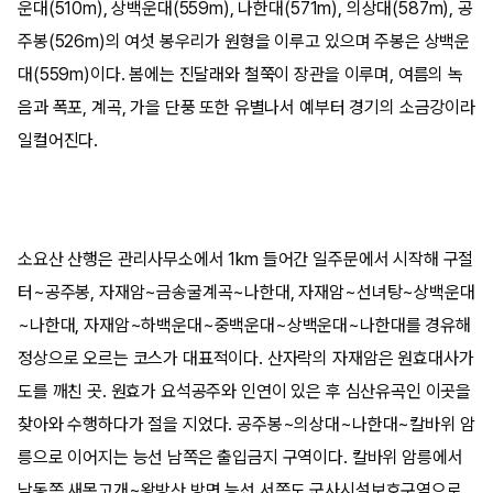
운대(510m), 상백운대(559m), 나한대(571m), 의상대(587m), 공
주봉(526m)의 여섯 봉우리가 원형을 이루고 있으며 주봉은 상백운
대(559m)이다. 봄에는 진달래와 철쭉이 장관을 이루며, 여름의 녹
음과 폭포, 계곡, 가을 단풍 또한 유별나서 예부터 경기의 소금강이라
일컬어진다.
소요산 산행은 관리사무소에서 1km 들어간 일주문에서 시작해 구절
터~공주봉, 자재암~금송굴계곡~나한대, 자재암~선녀탕~상백운대
~나한대, 자재암~하백운대~중백운대~상백운대~나한대를 경유해
정상으로 오르는 코스가 대표적이다. 산자락의 자재암은 원효대사가
도를 깨친 곳. 원효가 요석공주와 인연이 있은 후 심산유곡인 이곳을
찾아와 수행하다가 절을 지었다. 공주봉~의상대~나한대~칼바위 암
릉으로 이어지는 능선 남쪽은 출입금지 구역이다. 칼바위 암릉에서
남동쪽 새목고개~왕방산 방면 능선 서쪽도 군사시설보호구역으로