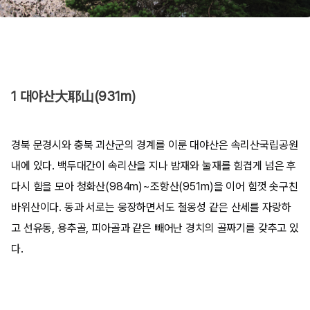
1 대야산大耶山(931m)
경북 문경시와 충북 괴산군의 경계를 이룬 대야산은 속리산국립공원
내에 있다. 백두대간이 속리산을 지나 밤재와 눌재를 힘겹게 넘은 후
다시 힘을 모아 청화산(984m)~조항산(951m)을 이어 힘껏 솟구친
바위산이다. 동과 서로는 웅장하면서도 철옹성 같은 산세를 자랑하
고 선유동, 용추골, 피아골과 같은 빼어난 경치의 골짜기를 갖추고 있
다.