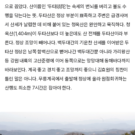
으로 꼽았다. 산이름인 ‘두타頭陀’는 속세의 번뇌를 버리고 불도 수
행을 닦는다는 뜻. 두타산은 정상 부분이 뾰족하고 주변은 급경사여
서 산세가 날렵한 데 비해 붙어 있는 청옥산은 완만하고 묵직하다. 청
옥산(1,404m)이 두타산보다 더 높은데도 산 전체를 두타산이라 부
른다. 정상 조망이 빼어나다. 백두대간의 기운찬 산세를 이어받은 두
타산 정상은 남쪽 함백산으로 뻗어나간 백두대간뿐 아니라 가리왕산
등 강원 내륙의 고산준령에 이어 동쪽으로는 망망대해 동해바다까지
바라보인다. 계곡 좋고 경치 좋고 조망까지 좋으니 김효원의 칭찬이
틀린 말은 아니다. 무릉계곡에서 출발해 정상에 올라 원점회귀하는
산행도 최소한 7시간은 잡아야 한다.