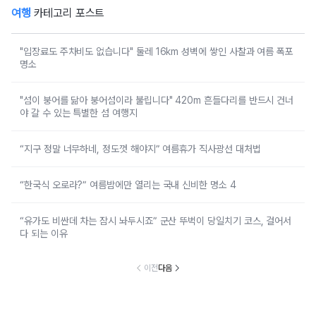
여행
카테고리 포스트
"입장료도 주차비도 없습니다" 둘레 16km 성벽에 쌓인 사찰과 여름 폭포
명소
"섬이 붕어를 닮아 붕어섬이라 불립니다" 420m 흔들다리를 반드시 건너
야 갈 수 있는 특별한 섬 여행지
“지구 정말 너무하네, 정도껏 해야지” 여름휴가 직사광선 대처법
“한국식 오로라?” 여름밤에만 열리는 국내 신비한 명소 4
“유가도 비싼데 차는 잠시 놔두시죠” 군산 뚜벅이 당일치기 코스, 걸어서
다 되는 이유
이전
다음