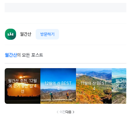
월간산
방문하기
월간산
의 모든 포스트
월간산 추천, 12월
월간산 추천
12월의 산 BEST
11월의 산 BEST
에 걷기 좋은 길 4
에 걷기 좋
4
4
선
이전
다음