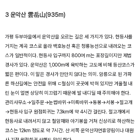
3 운악산 雲岳山(935m)
가평 두부마을에서 운악산을 오르는 길은 세 가지가 있다. 현등사를
거치는 계곡 코스로 올라 백호능선 혹은 청룡능선으로 내려오는 코
스가 일반적이다. 현등사 입구까지 800여 m는 포장길이지만 제법
경사가 있다. 운악산은 1,000m에 육박하는 고도에 비해 등산코스가
짧은 편이다. 이 말은 경사가 만만치 않다는 의미. 암릉으로 된 가파
른 하산길에는 안전을 위해 ㄷ철심이 곳곳에 박혀 있지만 겨울철 내
린 눈이 얼면 상당히 미끄럽기 때문에 발 내디딜 때 주의해야 한다.
관리사무소→일주문→눈썹바위→미륵바위→동봉→서봉→절고개
→현등사 입구 원점회귀는 7.3km에 약 4시간 걸린다. 절고개에서
현등사로 내려서지 않고 철암재와 아기봉을 거쳐 신상리로 하산하는
코스는 12km 정도로 약 7시간. 산 서쪽 운악산자연휴양림이나 대원
사 기점 원점회귀 산행도 많이 한다.