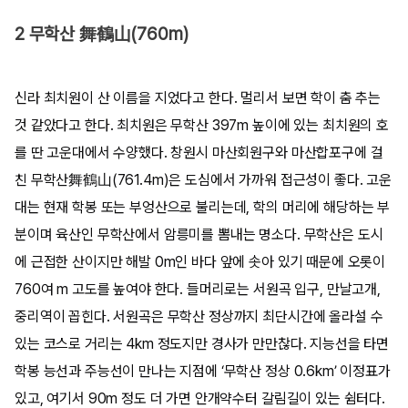
2 무학산 舞鶴山(760m)
신라 최치원이 산 이름을 지었다고 한다. 멀리서 보면 학이 춤 추는
것 같았다고 한다. 최치원은 무학산 397m 높이에 있는 최치원의 호
를 딴 고운대에서 수양했다. 창원시 마산회원구와 마산합포구에 걸
친 무학산舞鶴山(761.4m)은 도심에서 가까워 접근성이 좋다. 고운
대는 현재 학봉 또는 부엉산으로 불리는데, 학의 머리에 해당하는 부
분이며 육산인 무학산에서 암릉미를 뽐내는 명소다. 무학산은 도시
에 근접한 산이지만 해발 0m인 바다 앞에 솟아 있기 때문에 오롯이
760여 m 고도를 높여야 한다. 들머리로는 서원곡 입구, 만날고개,
중리역이 꼽힌다. 서원곡은 무학산 정상까지 최단시간에 올라설 수
있는 코스로 거리는 4km 정도지만 경사가 만만찮다. 지능선을 타면
학봉 능선과 주능선이 만나는 지점에 ‘무학산 정상 0.6km’ 이정표가
있고, 여기서 90m 정도 더 가면 안개약수터 갈림길이 있는 쉼터다.