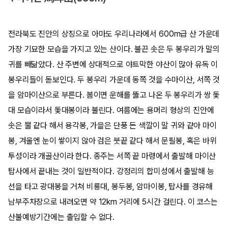
전라북도 진안의 상징으로 아마도 우리나라에서 600m급 산 가운데
가장 기묘한 모습을 가지고 있는 산이다. 불끈 솟은 두 봉우리가 말의
귀를 빼닮았다. 산 주변에 상대적으로 야트막한 야산이 많아 유독 이
봉우리들이 돋보인다. 두 봉우리 가운데 동쪽 것을 수마이산, 서쪽 것
을 암마이산으로 부른다. 봄이면 운해를 뚫고 나온 두 봉우리가 쌍 돛
대 모습이라서 돛대봉이라 불린다. 여름에는 용머리 형상의 진안에
솟은 뿔 같다 해서 용각봉, 가을은 단풍 든 색깔이 말 귀와 같아 마이
봉, 겨울엔 눈이 쌓이지 않아 검은 붓끝 같다 해서 문필봉, 혹은 바위
투성이라 개골산이라 한다. 종주는 서쪽 끝 마령에서 출발해 마이산
탑사에서 끝내는 것이 일반적이다. 강정리의 합미성에서 출발해 능
선을 타고 광대봉을 거쳐 비룡대, 봉두봉, 암마이봉, 탑사를 경유해
남부주차장으로 내려오면 약 12km 거리에 5시간 걸린다. 이 코스는
산불예방기간에는 출입할 수 없다.