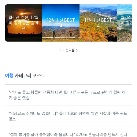
월간산 추천, 12월
월간산 추천
12월의 산 BEST
11월의 산 BEST
에 걷기 좋은 길 4
에 걷기 좋
4
4
선
이전
다음
여행
카테고리 포스트
"걷기도 좋고 힘들면 전동차 타면 됩니다" 누구든 무료로 편하게 힐링 하
기 좋은 옛길
"입장료도 주차비도 없습니다" 둘레 16km 성벽에 쌓인 사찰과 여름 폭포
명소
"섬이 붕어를 닮아 붕어섬이라 불립니다" 420m 흔들다리를 반드시 건너