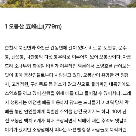
1 오봉산 五峰山(779m)
춘천시 북산면과 화천군 간동면에 걸쳐 있다. 비로봉, 보현봉, 문수
봉, 관음봉, 나한봉의 다섯 봉우리로 이루어져 있어 오봉산이다. 아름
드리 소나무와 화강암 바위가 어우러진 암릉에서 소양호를 굽어보는
맛이 좋아 등산인들로부터 사랑받고 있다. 오봉산이 유명한 건 청평
사, 고려정원, 구성폭포 등 명소가 많고 산으로 둘러싸인 내륙임에도
소양호를 끼고 있어 산행을 위해 배를 타고 들어갈 수 있어서다. 그래
서 청평사는 예전엔 배를 이용하지 않고는 드나들기 어려워 당시 막
배를 놓친 연인들에게 특별한 추억을 남긴 곳이기도 하다. 10여 년
전 오봉산 백치고개가 확대 포장되면서 막배에 대한 추억도 옛날이
야기가 됐지만 소양댐에서 떠나는 배편엔 항상 사람들도 북적거린