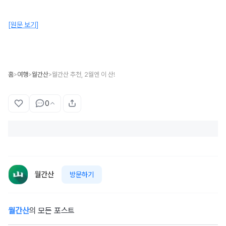
[원문 보기]
홈
여행
월간산
월간산 추천, 2월엔 이 산!
>
>
>
0
월간산
방문하기
월간산
의 모든 포스트