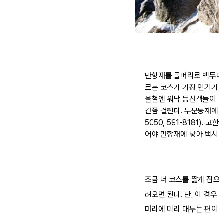
만항재를 들머리로 백두대
르는 코스가 가장 인기가 
울철엔 워낙 등산객들이 
간쯤 걸린다. 두문동재에서
5050, 591-8181)
어야 만항재에 닿아 택시
조금 더 코스를 짧게 잡
려오면 된다. 단, 이 경
머리에 미리 대두는 편이