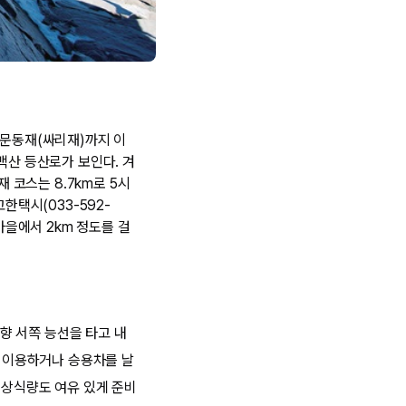
두문동재(싸리재)까지 이
백산 등산로가 보인다. 겨
코스는 8.7km로 5시
한택시(033-592-
항마을에서 2km 정도를 걸
향 서쪽 능선을 타고 내
를 이용하거나 승용차를 날
비상식량도 여유 있게 준비