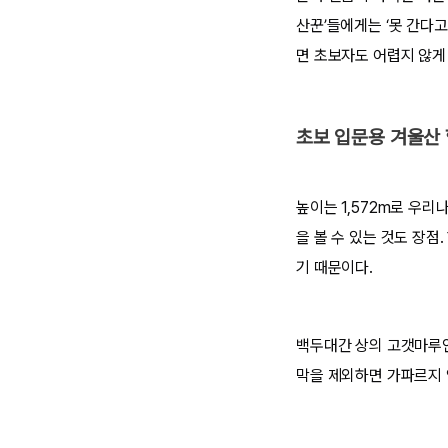
산꾼’들에게는 ‘못 간다고
면 초보자도 어렵지 않게 
초보 입문용 겨울산
높이는 1,572m로 우
을 볼 수 있는 것도 장점
기 때문이다.
백두대간 상의 고갯마루인
막을 제외하면 가파르지 