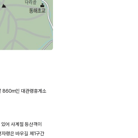
발 860m인 대관령휴게소
 있어 사계절 등산객이
 선자령은 바우길 제1구간