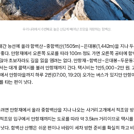
우리나라에서 6번째로 높은 산답게 빼어난 조망을 자랑하는 함백산.
간 능선에 올라 함백산~중함백산(1505m)~은대봉(1,442m)을 지나 
좋다. 만항재에서 오른쪽 도로를 따라 100m 정도 가면 오른쪽 공터에 함
많아 초보자라도 길을 잃을 염려는 없다. 만항재~함백산~은대봉~두문동재 
는 대개 콜택시를 불러 만항재까지 간다. 택시비는 1만5,000~2만 원. 고
. 고한에서 만항마을까지 하루 2번(07:00, 19:20) 오가는 버스가 있지만 만
를 타는 편이 낫다.
으려면 만항재에서 올라 중함백산을 지나 나오는 사거리고개에서 적조암 방
우 적조암 입구에서 만항재까지는 도로를 따라 약 3.5km 거리이므로 택시
 낫다. 함백산 산행은 쉬운 편이나 바람이 세차 방한 준비를 확실히 하고 