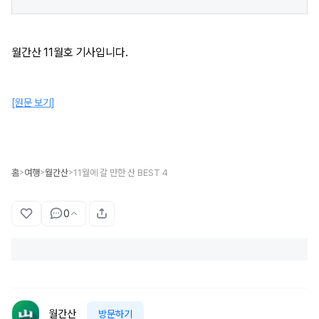
월간산 11월호 기사입니다.
[원문 보기]
홈
여행
월간산
11월에 갈 만한 산 BEST 4
>
>
>
0
월간산
방문하기