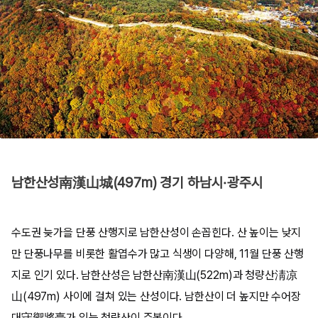
남한산성南漢山城(497m) 경기 하남시·광주시
수도권 늦가을 단풍 산행지로 남한산성이 손꼽힌다. 산 높이는 낮지
만 단풍나무를 비롯한 활엽수가 많고 식생이 다양해, 11월 단풍 산행
지로 인기 있다. 남한산성은 남한산南漢山(522m)과 청량산淸凉
山(497m) 사이에 걸쳐 있는 산성이다. 남한산이 더 높지만 수어장
대守禦將臺가 있는 청량산이 주봉이다.