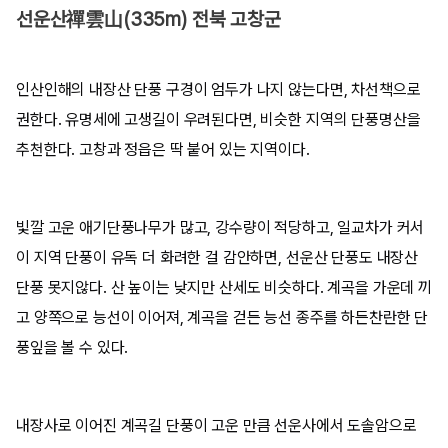
선운산禪雲山(335m) 전북 고창군
인산인해의 내장산 단풍 구경이 엄두가 나지 않는다면, 차선책으로
권한다. 유명세에 고생길이 우려된다면, 비슷한 지역의 단풍명산을
추천한다. 고창과 정읍은 딱 붙어 있는 지역이다.
빛깔 고운 애기단풍나무가 많고, 강수량이 적당하고, 일교차가 커서
이 지역 단풍이 유독 더 화려한 걸 감안하면, 선운산 단풍도 내장산
단풍 못지않다. 산 높이는 낮지만 산세도 비슷하다. 계곡을 가운데 끼
고 양쪽으로 능선이 이어져, 계곡을 걷든 능선 종주를 하든찬란한 단
풍잎을 볼 수 있다.
내장사로 이어진 계곡길 단풍이 고운 만큼 선운사에서 도솔암으로