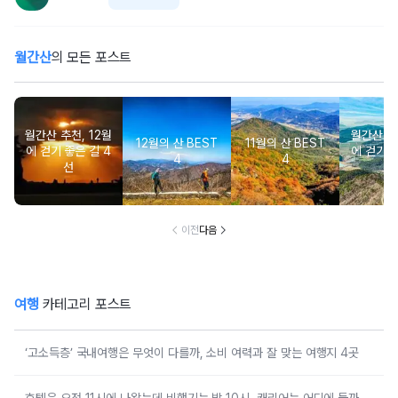
월간산
의 모든 포스트
월간산 추천, 12월
월간산 추천
12월의 산 BEST
11월의 산 BEST
에 걷기 좋은 길 4
에 걷기 좋
4
4
선
이전
다음
여행
카테고리 포스트
‘고소득층’ 국내여행은 무엇이 다를까, 소비 여력과 잘 맞는 여행지 4곳
호텔은 오전 11시에 나왔는데 비행기는 밤 10시, 캐리어는 어디에 둘까