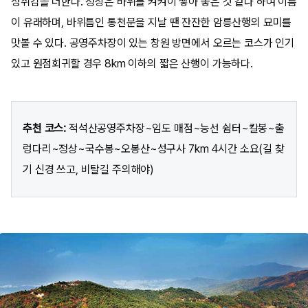
성취감을 더한다. 정상은 바위를 켜켜이 쌓아 놓은 것 같다 하여 이름
이 유래하며, 바위틈인 통천문을 지날 땐 잔잔한 암릉산행의 묘미를
맛볼 수 있다. 공영주차장이 있는 창원 방면에서 오르는 코스가 인기
있고 원점회귀할 경우 8km 이하의 짧은 산행이 가능하다.
추천 코스:
적석산공영주차장~임도 매점~능선 쉼터~칼봉~출
렁다리~정상~국수봉~오봉산~성구사 7km 4시간 소요(길 찾
기 신경 쓰고, 비탈길 주의해야)