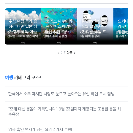
추석 여행 특가 총
코엑스 아쿠아리
KKday 할인코드
오키나와
정리 대만 일본 싱
움 인어쇼 해양탐
8월 할인쿠폰 신
라우미 
가포르 혜택 데일
험선 시간 주차 입
규 회원 혜택 프로
장권 돌
리 선착순 쿠폰까
장권 할인
모션 할인 모음
지
이전
다음
여행
카테고리 포스트
한국에서 소주 마시던 사람도 눈뜨고 돌아오는 유럽 와인 도시 탐방
"모래 대신 몽돌이 가득합니다" 8월 23일까지 개장되는 조용한 몽돌 해
수욕장
영국 흑인 역사가 담긴 요리 4가지 추천!